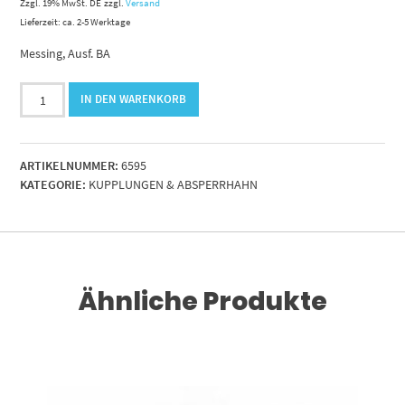
Zzgl. 19% MwSt. DE
zzgl.
Versand
Lieferzeit: ca. 2-5 Werktage
Messing, Ausf. BA
Kupplungsstecker
IN DEN WARENKORB
NW2.7mit
Gewinde
:M5
ARTIKELNUMMER:
6595
AG
KATEGORIE:
KUPPLUNGEN & ABSPERRHAHN
Menge
Ähnliche Produkte
RENKORB