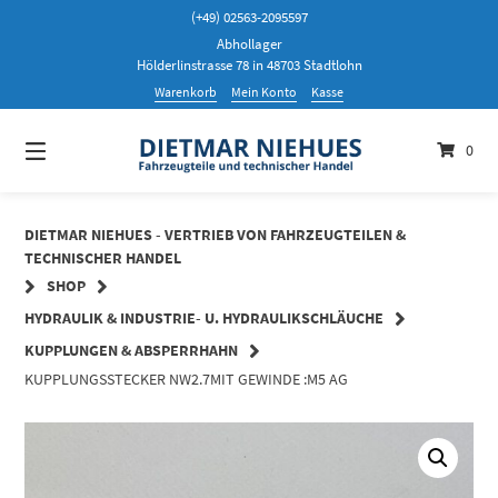
Springen
(+49) 02563-2095597
Sie
Abhollager
zum
Hölderlinstrasse 78 in 48703 Stadtlohn
Inhalt
Warenkorb
Mein Konto
Kasse
0
DIETMAR NIEHUES - VERTRIEB VON FAHRZEUGTEILEN &
TECHNISCHER HANDEL
SHOP
HYDRAULIK & INDUSTRIE- U. HYDRAULIKSCHLÄUCHE
KUPPLUNGEN & ABSPERRHAHN
KUPPLUNGSSTECKER NW2.7MIT GEWINDE :M5 AG