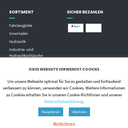
SORTIMENT
SICHER BEZAHLEN
Fahrzeugteile
Innenlader
Hydraulik
Industrie- und
Hydraulikschläuche
T
echnischer Handel
DIESE WEBSEITE VERWENDET COOKIES
Zentralschmierungen
Hochdruckwaschgeräte und
Um unsere Webseite optimal für Sie zu gestalten und fortlaufend
Zubehör
verbessern zu können, verwenden wir Cookies. Weitere Informationen
zu Cookies erhalten Sie in unseren Cookie-Richtlinien und unserer
Datenschutzerklärung
.
Akzeptieren
Ablehnen
Weiterlesen