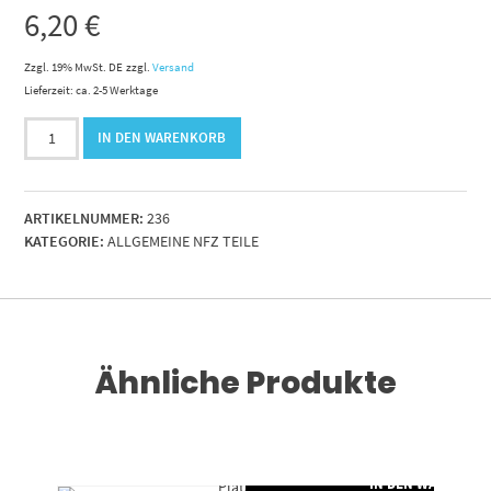
6,20
€
Zzgl. 19% MwSt. DE
zzgl.
Versand
Lieferzeit: ca. 2-5 Werktage
Langlochgabelkopfsatz
IN DEN WARENKORB
für
Membranzylinder
Typ16-
ARTIKELNUMMER:
236
3
KATEGORIE:
ALLGEMEINE NFZ TEILE
Menge
Ähnliche Produkte
RENKORB
IN DEN WARENKO