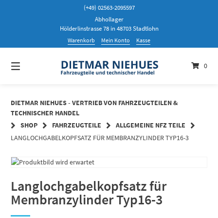
Springen
(+49) 02563-2095597
Sie
Abhollager
zum
Hölderlinstrasse 78 in 48703 Stadtlohn
Inhalt
Warenkorb
Mein Konto
Kasse
0
DIETMAR NIEHUES - VERTRIEB VON FAHRZEUGTEILEN &
TECHNISCHER HANDEL
SHOP
FAHRZEUGTEILE
ALLGEMEINE NFZ TEILE
LANGLOCHGABELKOPFSATZ FÜR MEMBRANZYLINDER TYP16-3
Langlochgabelkopfsatz für
Membranzylinder Typ16-3