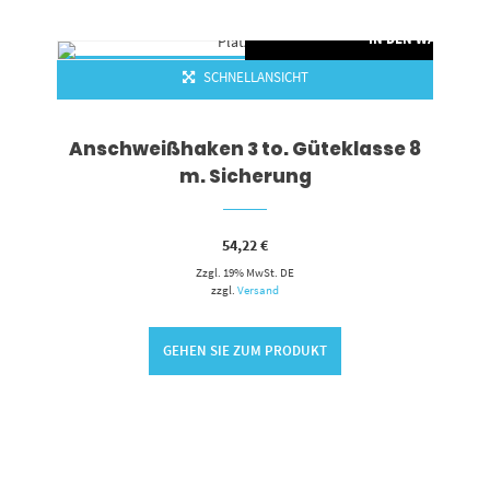
RENKORB
IN DEN WARENKO
SCHNELLANSICHT
Anschweißhaken 3 to. Güteklasse 8
m. Sicherung
54,22
€
Zzgl. 19% MwSt. DE
zzgl.
Versand
GEHEN SIE ZUM PRODUKT