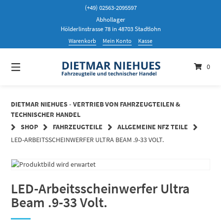
Springen
(+49) 02563-2095597
Sie
Abhollager
zum
Hölderlinstrasse 78 in 48703 Stadtlohn
Inhalt
Warenkorb
Mein Konto
Kasse
0
DIETMAR NIEHUES - VERTRIEB VON FAHRZEUGTEILEN &
TECHNISCHER HANDEL
SHOP
FAHRZEUGTEILE
ALLGEMEINE NFZ TEILE
LED-ARBEITSSCHEINWERFER ULTRA BEAM .9-33 VOLT.
LED-Arbeitsscheinwerfer Ultra
Beam .9-33 Volt.