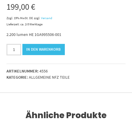
199,00
€
Zzgl. 19% MwSt. DE
zzgl.
Versand
Lieferzeit: ca. 2-5 Werktage
2.200 lumen HE 1GA995506-001
LED-
IN DEN WARENKORB
Arbeitsscheinwerfer
Ultra
Beam
ARTIKELNUMMER:
4556
.9-
KATEGORIE:
ALLGEMEINE NFZ TEILE
33
Volt.
Menge
Ähnliche Produkte