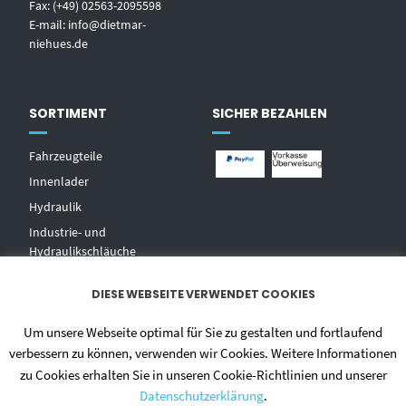
Fax: (+49) 02563-2095598
E-mail:
info@dietmar-
niehues.de
SORTIMENT
SICHER BEZAHLEN
Fahrzeugteile
Innenlader
Hydraulik
Industrie- und
Hydraulikschläuche
T
echnischer Handel
DIESE WEBSEITE VERWENDET COOKIES
Zentralschmierungen
Hochdruckwaschgeräte und
Um unsere Webseite optimal für Sie zu gestalten und fortlaufend
Zubehör
verbessern zu können, verwenden wir Cookies. Weitere Informationen
zu Cookies erhalten Sie in unseren Cookie-Richtlinien und unserer
Datenschutzerklärung
.