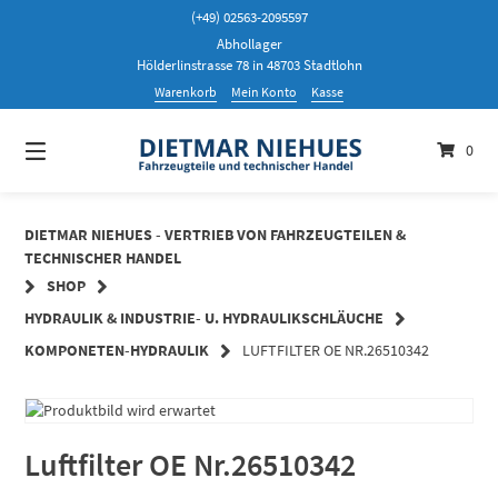
Springen
(+49) 02563-2095597
Sie
Abhollager
zum
Hölderlinstrasse 78 in 48703 Stadtlohn
Inhalt
Warenkorb
Mein Konto
Kasse
0
DIETMAR NIEHUES - VERTRIEB VON FAHRZEUGTEILEN &
TECHNISCHER HANDEL
SHOP
HYDRAULIK & INDUSTRIE- U. HYDRAULIKSCHLÄUCHE
KOMPONETEN-HYDRAULIK
LUFTFILTER OE NR.26510342
Luftfilter OE Nr.26510342