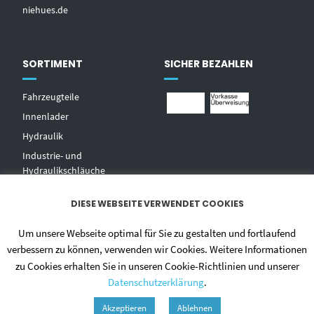
niehues.de
SORTIMENT
SICHER BEZAHLEN
Fahrzeugteile
Innenlader
Hydraulik
Industrie- und
Hydraulikschläuche
T
echnischer Handel
DIESE WEBSEITE VERWENDET COOKIES
Zentralschmierungen
Hochdruckwaschgeräte und
Um unsere Webseite optimal für Sie zu gestalten und fortlaufend
Zubehör
verbessern zu können, verwenden wir Cookies. Weitere Informationen
zu Cookies erhalten Sie in unseren Cookie-Richtlinien und unserer
Datenschutzerklärung
.
Akzeptieren
Ablehnen