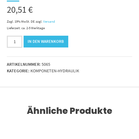
20,51
€
Zzgl. 19% MwSt. DE
zzgl.
Versand
Lieferzeit: ca. 2-5 Werktage
Luftfilter
IN DEN WARENKORB
OE
Nr.26510342
Menge
ARTIKELNUMMER:
5065
KATEGORIE:
KOMPONETEN-HYDRAULIK
Ähnliche Produkte