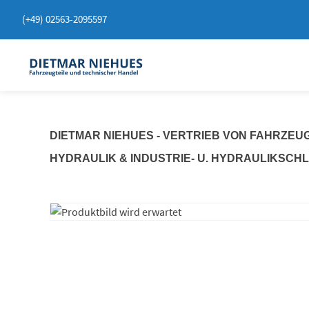
Springen
(+49) 02563-2095597
Sie
zum
Inhalt
DIETMAR NIEHUES - VERTRIEB VON FAHRZEU
HYDRAULIK & INDUSTRIE- U. HYDRAULIKSCH