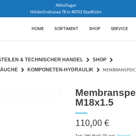
Abhollager
Hölderlinstrasse 78 in 48703 Stadtlohn
HOME
SORTIMENT
SHOP
SERVICE
GTEILEN & TECHNISCHER HANDEL
SHOP
MEMBRANSPEICHE
LÄUCHE
KOMPONETEN-HYDRAULIK
Membranspeic
M18x1.5
110,00
€
Zzgl. 19% MwSt. DE
zzgl.
Versand