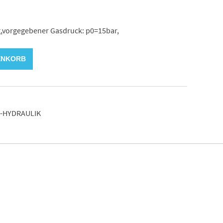
ng,vorgegebener Gasdruck: p0=15bar,
ENKORB
-HYDRAULIK