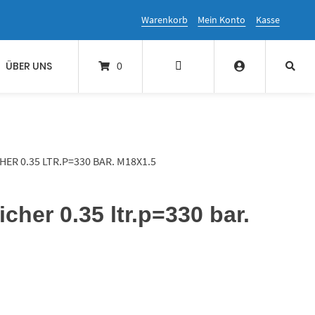
Warenkorb
Mein Konto
Kasse
ÜBER UNS
0
R 0.35 LTR.P=330 BAR. M18X1.5
her 0.35 ltr.p=330 bar.