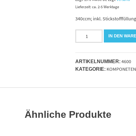
Lieferzeit: ca. 2-5 Werktage
340ccm; inkl. Stickstofffüllu
Membranspeicher
IN DEN WAR
0.35
ltr.p=330
bar.
4600
M18x1.5
ARTIKELNUMMER:
KOMPONETEN
Menge
KATEGORIE:
Ähnliche Produkte