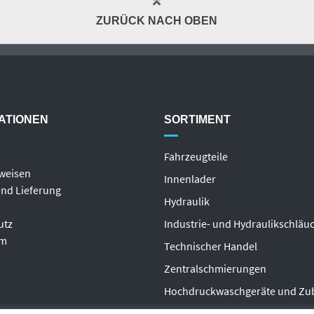
ZURÜCK NACH OBEN
ATIONEN
SORTIMENT
Fahrzeugteile
weisen
Innenlader
nd Lieferung
Hydraulik
utz
Industrie- und Hydraulikschläu
um
T
echnischer Handel
Zentralschmierungen
Hochdruckwaschgeräte und Zu