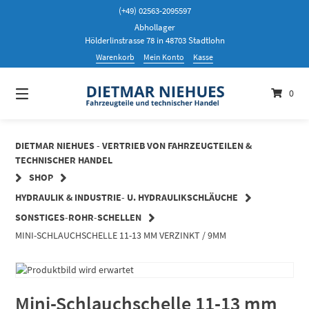
Springen
(+49) 02563-2095597
Sie
Abhollager
zum
Hölderlinstrasse 78 in 48703 Stadtlohn
Inhalt
Warenkorb
Mein Konto
Kasse
0
DIETMAR NIEHUES - VERTRIEB VON FAHRZEUGTEILEN &
TECHNISCHER HANDEL
SHOP
HYDRAULIK & INDUSTRIE- U. HYDRAULIKSCHLÄUCHE
SONSTIGES-ROHR-SCHELLEN
MINI-SCHLAUCHSCHELLE 11-13 MM VERZINKT / 9MM
Mini-Schlauchschelle 11-13 mm