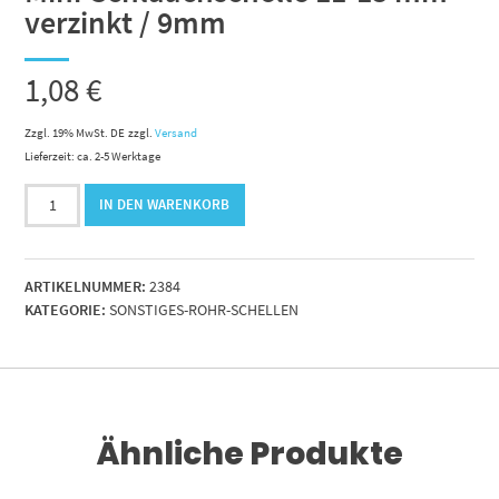
verzinkt / 9mm
1,08
€
Zzgl. 19% MwSt. DE
zzgl.
Versand
Lieferzeit: ca. 2-5 Werktage
Mini-
IN DEN WARENKORB
Schlauchschelle
11-
13
ARTIKELNUMMER:
2384
mm
KATEGORIE:
SONSTIGES-ROHR-SCHELLEN
verzinkt
/
9mm
Menge
Ähnliche Produkte