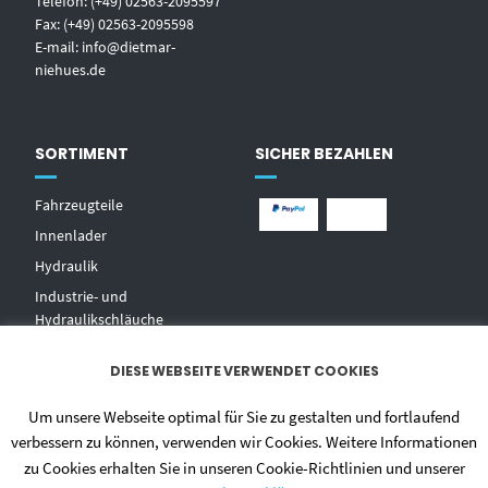
Telefon: (+49) 02563-2095597
Fax: (+49) 02563-2095598
E-mail:
info@dietmar-
niehues.de
SORTIMENT
SICHER BEZAHLEN
Fahrzeugteile
Innenlader
Hydraulik
Industrie- und
Hydraulikschläuche
T
echnischer Handel
DIESE WEBSEITE VERWENDET COOKIES
Zentralschmierungen
Hochdruckwaschgeräte und
Um unsere Webseite optimal für Sie zu gestalten und fortlaufend
Zubehör
verbessern zu können, verwenden wir Cookies. Weitere Informationen
zu Cookies erhalten Sie in unseren Cookie-Richtlinien und unserer