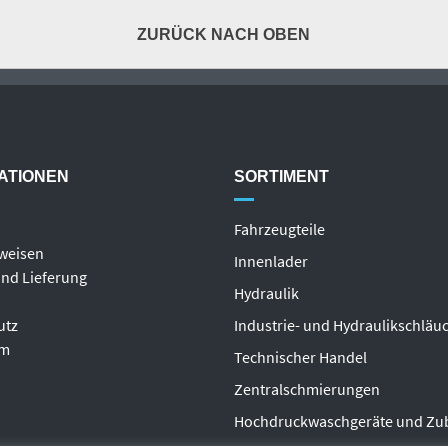
ZURÜCK NACH OBEN
ATIONEN
SORTIMENT
Fahrzeugteile
weisen
Innenlader
nd Lieferung
Hydraulik
utz
Industrie- und Hydraulikschläu
um
T
echnischer Handel
Zentralschmierungen
Hochdruckwaschgeräte und Zu