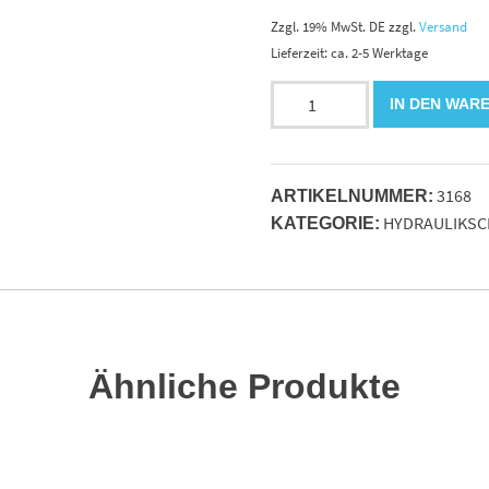
Zzgl. 19% MwSt. DE
zzgl.
Versand
Lieferzeit: ca. 2-5 Werktage
Mobile
IN DEN WAR
AusreißsicherungsringDN20
Eco
Vos
3168
Menge
ARTIKELNUMMER:
HYDRAULIKSC
KATEGORIE:
Ähnliche Produkte