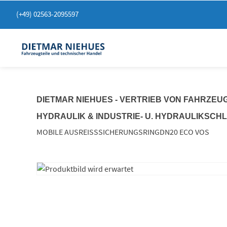
Springen
(+49) 02563-2095597
Sie
zum
Inhalt
DIETMAR NIEHUES - VERTRIEB VON FAHRZEU
HYDRAULIK & INDUSTRIE- U. HYDRAULIKSCH
MOBILE AUSREISSSICHERUNGSRINGDN20 ECO VOS