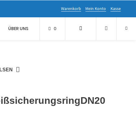
Warenkorb
Mein Konto
Kasse
ÜBER UNS
0
ÜLSEN
eißsicherungsringDN20