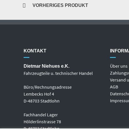
VORHERIGES PRODUKT
KONTAKT
INFORM
Über uns
Dietmar Niehues e.K.
Zahlungs
Fahrzeugteile u. technischer Handel
Versand u
AGB
Büro/Rechnungsadresse
Datensch
Lembecks Hof 4
Impress
D-48703 Stadtlohn
Fachhandel Lager
Hölderlinstrasse 78
D-48703 Stadtlohn