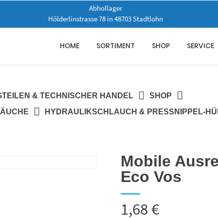
Abhollager
Hölderlinstrasse 78 in 48703 Stadtlohn
HOME
SORTIMENT
SHOP
SERVICE
GTEILEN & TECHNISCHER HANDEL
SHOP
LÄUCHE
HYDRAULIKSCHLAUCH & PRESSNIPPEL-H
Mobile Ausr
Eco Vos
1,68
€