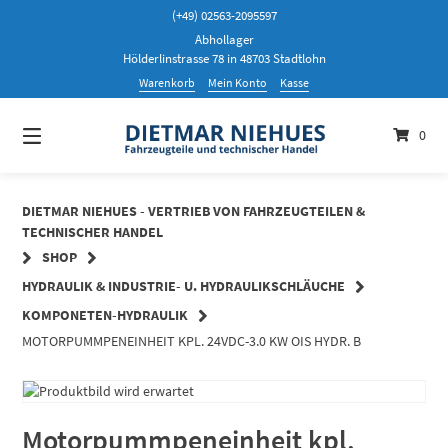
Springen
(+49) 02563-2095597
Sie
Abhollager
zum
Hölderlinstrasse 78 in 48703 Stadtlohn
Inhalt
Warenkorb
Mein Konto
Kasse
0
DIETMAR NIEHUES - VERTRIEB VON FAHRZEUGTEILEN &
TECHNISCHER HANDEL
SHOP
HYDRAULIK & INDUSTRIE- U. HYDRAULIKSCHLÄUCHE
KOMPONETEN-HYDRAULIK
MOTORPUMMPENEINHEIT KPL. 24VDC-3.0 KW OIS HYDR. B
Motorpummpeneinheit kpl.