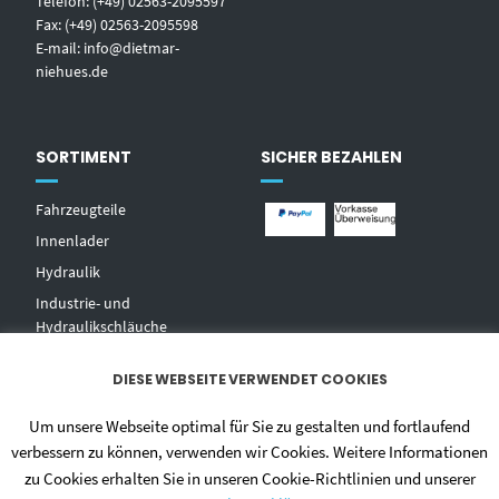
Telefon: (+49) 02563-2095597
Fax: (+49) 02563-2095598
E-mail:
info@dietmar-
niehues.de
SORTIMENT
SICHER BEZAHLEN
Fahrzeugteile
Innenlader
Hydraulik
Industrie- und
Hydraulikschläuche
T
echnischer Handel
DIESE WEBSEITE VERWENDET COOKIES
Zentralschmierungen
Hochdruckwaschgeräte und
Um unsere Webseite optimal für Sie zu gestalten und fortlaufend
Zubehör
verbessern zu können, verwenden wir Cookies. Weitere Informationen
zu Cookies erhalten Sie in unseren Cookie-Richtlinien und unserer