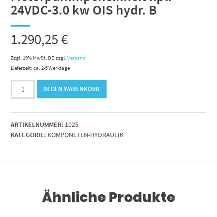
24VDC-3.0 kw OIS hydr. B
1.290,25
€
Zzgl. 19% MwSt. DE
zzgl.
Versand
Lieferzeit: ca. 2-5 Werktage
Motorpummpeneinheit
IN DEN WARENKORB
kpl.
24VDC-
3.0
ARTIKELNUMMER:
1025
kw
KATEGORIE:
KOMPONETEN-HYDRAULIK
OIS
hydr.
B
Menge
Ähnliche Produkte