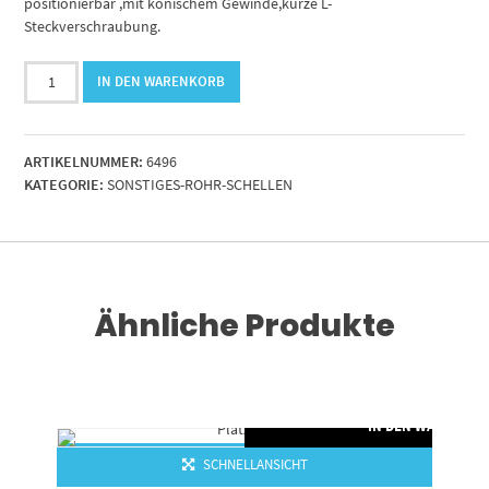
positionierbar ,mit konischem Gewinde,kurze L-
Steckverschraubung.
Winkel-
IN DEN WARENKORB
Steckanschluss
R
1/4"
ARTIKELNUMMER:
6496
-
KATEGORIE:
SONSTIGES-ROHR-SCHELLEN
12mm.
IQS-
Standard
Menge
Ähnliche Produkte
RENKORB
IN DEN WARENKO
SCHNELLANSICHT