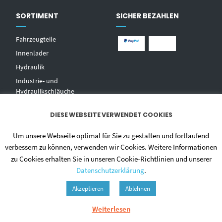
SORTIMENT
SICHER BEZAHLEN
Fahrzeugteile
Innenlader
Hydraulik
Industrie- und
Hydraulikschläuche
T
echnischer Handel
DIESE WEBSEITE VERWENDET COOKIES
Zentralschmierungen
Hochdruckwaschgeräte und
Um unsere Webseite optimal für Sie zu gestalten und fortlaufend
Zubehör
verbessern zu können, verwenden wir Cookies. Weitere Informationen
zu Cookies erhalten Sie in unseren Cookie-Richtlinien und unserer
Datenschutzerklärung
.
Akzeptieren
Ablehnen
Weiterlesen