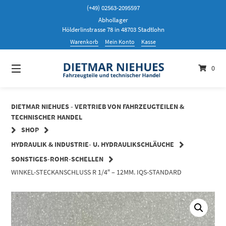
Springen
(+49) 02563-2095597
Sie
Abhollager
zum
Hölderlinstrasse 78 in 48703 Stadtlohn
Inhalt
Warenkorb
Mein Konto
Kasse
0
DIETMAR NIEHUES - VERTRIEB VON FAHRZEUGTEILEN &
TECHNISCHER HANDEL
SHOP
HYDRAULIK & INDUSTRIE- U. HYDRAULIKSCHLÄUCHE
SONSTIGES-ROHR-SCHELLEN
WINKEL-STECKANSCHLUSS R 1/4″ – 12MM. IQS-STANDARD