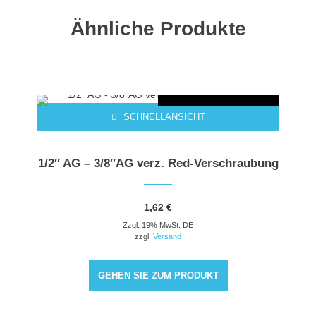
Ähnliche Produkte
ARENKORB
IN DEN WARENKO
SCHNELLANSICHT
1/2″ AG – 3/8″AG verz. Red-Verschraubung
1,62
€
Zzgl. 19% MwSt. DE
zzgl.
Versand
GEHEN SIE ZUM PRODUKT