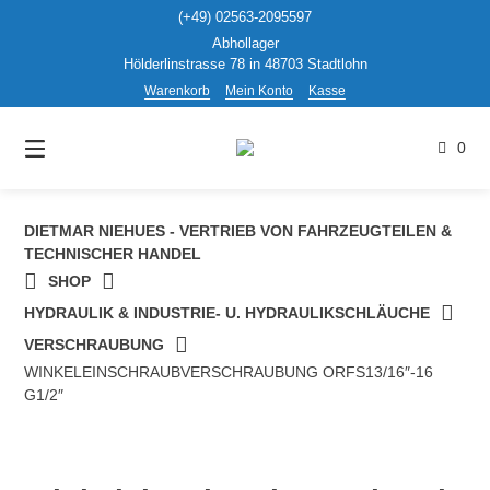
Springen
(+49) 02563-2095597
Sie
Abhollager
zum
Hölderlinstrasse 78 in 48703 Stadtlohn
Inhalt
Warenkorb
Mein Konto
Kasse
0
DIETMAR NIEHUES - VERTRIEB VON FAHRZEUGTEILEN &
TECHNISCHER HANDEL
SHOP
HYDRAULIK & INDUSTRIE- U. HYDRAULIKSCHLÄUCHE
VERSCHRAUBUNG
WINKELEINSCHRAUBVERSCHRAUBUNG ORFS13/16″-16
G1/2″