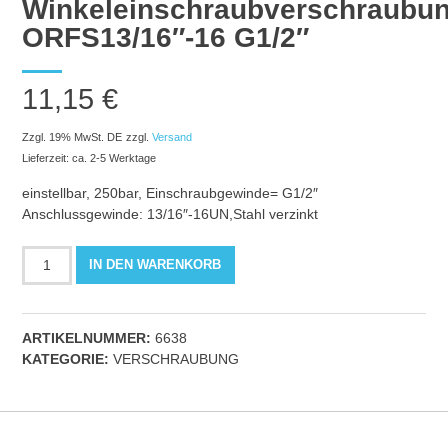
Winkeleinschraubverschraubu
ORFS13/16″-16 G1/2″
11,15
€
Zzgl. 19% MwSt. DE
zzgl.
Versand
Lieferzeit: ca. 2-5 Werktage
einstellbar, 250bar, Einschraubgewinde= G1/2″
Anschlussgewinde: 13/16″-16UN,Stahl verzinkt
Winkeleinschraubverschraubung
IN DEN WARENKORB
ORFS13/16"-16
G1/2"
Menge
ARTIKELNUMMER:
6638
KATEGORIE:
VERSCHRAUBUNG