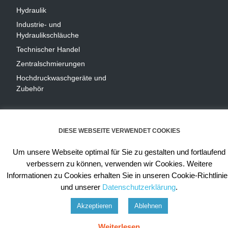
Hydraulik
Industrie- und
Hydraulikschläuche
T
echnischer Handel
Zentralschmierungen
Hochdruckwaschgeräte und
Zubehör
DIESE WEBSEITE VERWENDET COOKIES
Um unsere Webseite optimal für Sie zu gestalten und fortlaufend
verbessern zu können, verwenden wir Cookies. Weitere
© 2020 - DIETMAR NIEHUES
Informationen zu Cookies erhalten Sie in unseren Cookie-Richtlini
ALLGEMEINE GESCHÄFTSBEDINGUNGEN
und unserer
Datenschutzerklärung
.
DATENSCHUTZERKLÄRUNG
ZAHLUNGSWEISEN
VERSAND & LIEFERUNG
WIDERRUF
IMPRESSUM
Akzeptieren
Ablehnen
Weiterlesen