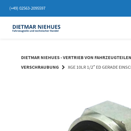
Springen
(+49) 02563-2095597
Sie
zum
Inhalt
DIETMAR NIEHUES - VERTRIEB VON FAHRZEUGTEILE
VERSCHRAUBUNG
XGE 10LR 1/2″ ED GERADE EI