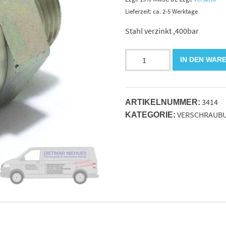
Lieferzeit: ca. 2-5 Werktage
Stahl verzinkt ,400bar
XGE
IN DEN WAR
10LR
1/2"
ED
3414
gerade
ARTIKELNUMMER:
VERSCHRAUB
Einschraubverschraubung.
KATEGORIE:
Menge