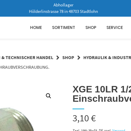
Abhollager
Hölderlinstrasse 78 in 48703 Stadtlohn
HOME
SORTIMENT
SHOP
SERVICE
N & TECHNISCHER HANDEL
SHOP
HYDRAULIK & INDUSTR
NSCHRAUBVERSCHRAUBUNG.
XGE 10LR 1/
Einschraubv
3,10
€
Zzgl. 19% MwSt. DE
zzgl.
Versand