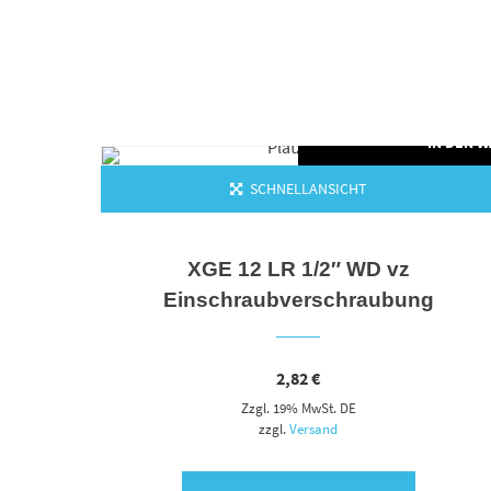
N DEN WARENKORB
IN DEN 
SCHNELLANSICHT
XGE 12 LR 1/2″ WD vz
Einschraubverschraubung
2,82
€
Zzgl. 19% MwSt. DE
zzgl.
Versand