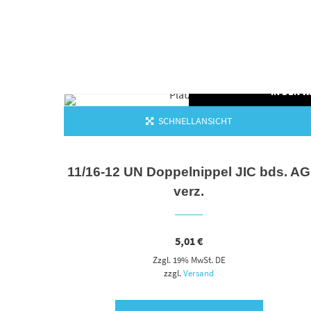
N DEN WARENKORB
IN DEN 
SCHNELLANSICHT
d-
11/16-12 UN Doppelnippel JIC bds. AG
verz.
5,01
€
Zzgl. 19% MwSt. DE
zzgl.
Versand