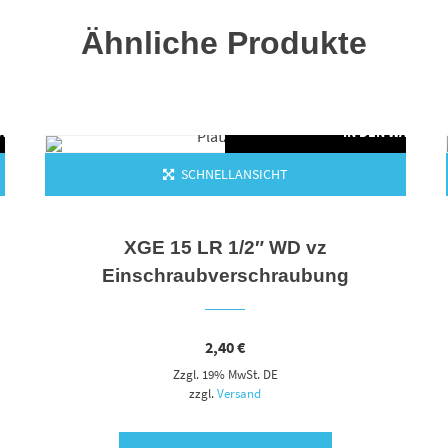
Ähnliche Produkte
WARENKORB
IN DEN WARENK
SCHNELLANSICHT
XGE 15 LR 1/2″ WD vz
Einschraubverschraubung
2,40
€
Zzgl. 19% MwSt. DE
zzgl.
Versand