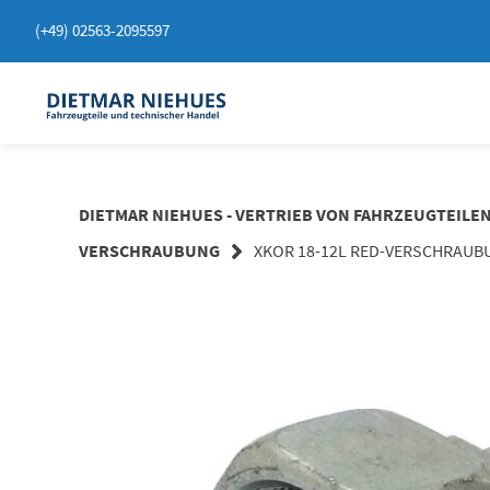
Springen
(+49) 02563-2095597
Sie
zum
Inhalt
DIETMAR NIEHUES - VERTRIEB VON FAHRZEUGTEILE
VERSCHRAUBUNG
XKOR 18-12L RED-VERSCHRAUBU