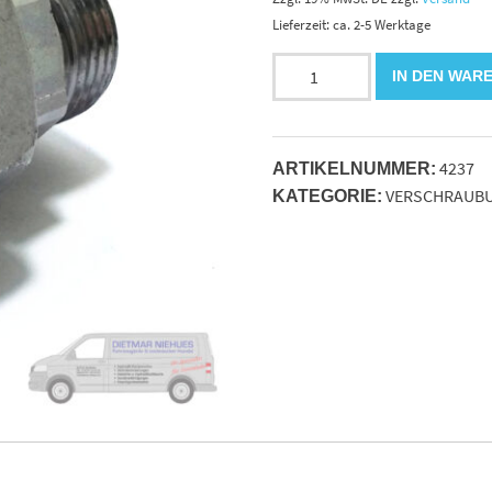
Lieferzeit: ca. 2-5 Werktage
XKOR
IN DEN WAR
18-
12L
Red-
4237
Verschraubung.
ARTIKELNUMMER:
VERSCHRAUB
Stahl.verzinkt
KATEGORIE:
Menge