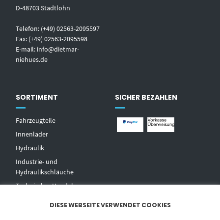
D-48703 Stadtlohn
Telefon: (+49) 02563-2095597
Fax: (+49) 02563-2095598
E-mail:
info@dietmar-
niehues.de
SORTIMENT
SICHER BEZAHLEN
Fahrzeugteile
Innenlader
Hydraulik
Industrie- und
Hydraulikschläuche
T
echnischer Handel
Zentralschmierungen
DIESE WEBSEITE VERWENDET COOKIES
Hochdruckwaschgeräte und