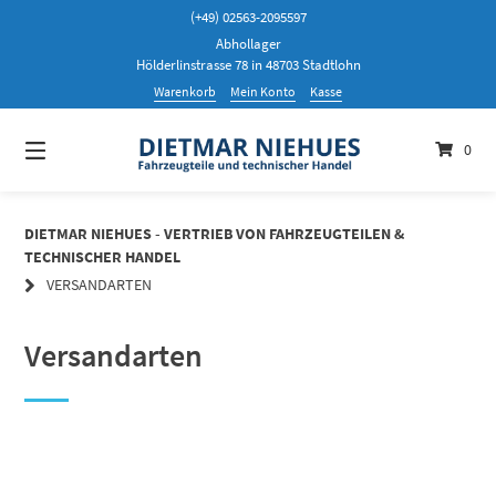
Springen
(+49) 02563-2095597
Sie
Abhollager
zum
Hölderlinstrasse 78 in 48703 Stadtlohn
Inhalt
Warenkorb
Mein Konto
Kasse
0
DIETMAR NIEHUES - VERTRIEB VON FAHRZEUGTEILEN &
TECHNISCHER HANDEL
VERSANDARTEN
Versandarten