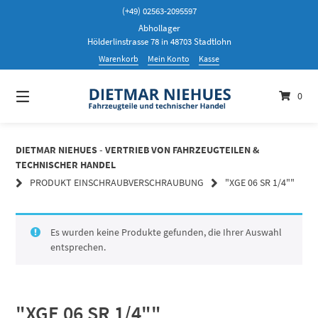
Springen
(+49) 02563-2095597
Sie
Abhollager
zum
Hölderlinstrasse 78 in 48703 Stadtlohn
Inhalt
Warenkorb
Mein Konto
Kasse
0
DIETMAR NIEHUES - VERTRIEB VON FAHRZEUGTEILEN &
TECHNISCHER HANDEL
PRODUKT EINSCHRAUBVERSCHRAUBUNG
"XGE 06 SR 1/4""
Es wurden keine Produkte gefunden, die Ihrer Auswahl
entsprechen.
"XGE 06 SR 1/4""