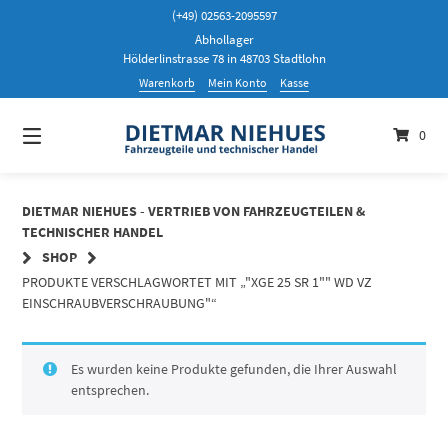
Springen
(+49) 02563-2095597
Sie
Abhollager
zum
Hölderlinstrasse 78 in 48703 Stadtlohn
Inhalt
Warenkorb
Mein Konto
Kasse
0
DIETMAR NIEHUES - VERTRIEB VON FAHRZEUGTEILEN &
TECHNISCHER HANDEL
SHOP
PRODUKTE VERSCHLAGWORTET MIT „"XGE 25 SR 1"" WD VZ
EINSCHRAUBVERSCHRAUBUNG"“
Es wurden keine Produkte gefunden, die Ihrer Auswahl
entsprechen.