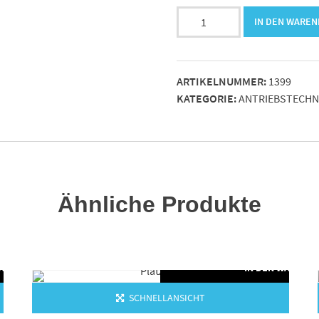
12B1-
IN DEN WARE
Rollenbolzenkette
3/4x7/16"
Menge
ARTIKELNUMMER:
1399
KATEGORIE:
ANTRIEBSTECHN
Ähnliche Produkte
WARENKORB
IN DEN WARENK
SCHNELLANSICHT