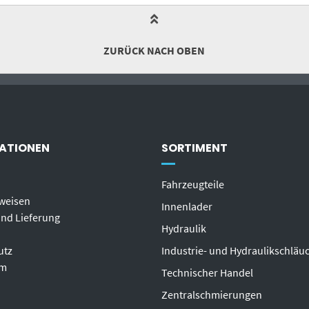
ZURÜCK NACH OBEN
ATIONEN
SORTIMENT
Fahrzeugteile
weisen
Innenlader
nd Lieferung
Hydraulik
utz
Industrie- und Hydraulikschläu
um
T
echnischer Handel
Zentralschmierungen