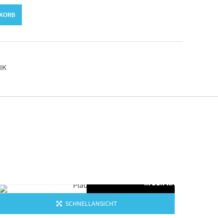
NKORB
IK
ORB
IN DEN WARENKORB
SCHNELLANSICHT