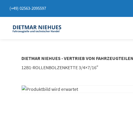
Springen
(+49) 02563-2095597
Sie
zum
Inhalt
DIETMAR NIEHUES - VERTRIEB VON FAHRZEUGTEILE
12B1-ROLLENBOLZENKETTE 3/4×7/16″