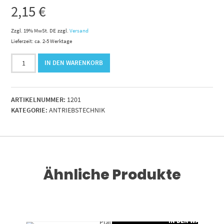
2,15
€
Zzgl. 19% MwSt. DE
zzgl.
Versand
Lieferzeit: ca. 2-5 Werktage
Kettenschlossfür
IN DEN WARENKORB
16B-
1
Einfachrollenkette
ARTIKELNUMMER:
1201
Menge
KATEGORIE:
ANTRIEBSTECHNIK
Ähnliche Produkte
RENKORB
IN DEN WARENKO