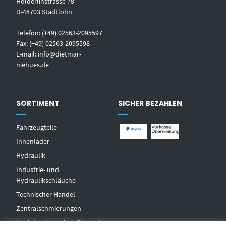
Hölderlinstrasse 78
D-48703 Stadtlohn
Telefon: (+49) 02563-2095597
Fax: (+49) 02563-2095598
E-mail:
info@dietmar-
niehues.de
SORTIMENT
SICHER BEZAHLEN
Fahrzeugteile
Innenlader
Hydraulik
Industrie- und
Hydraulikschläuche
T
echnischer Handel
Zentralschmierungen
Hochdruckwaschgeräte und