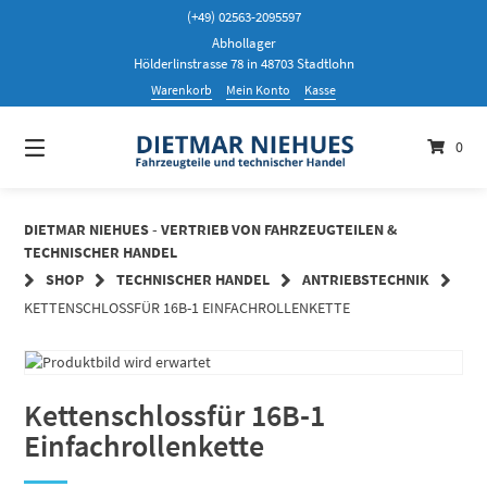
Springen
(+49) 02563-2095597
Sie
Abhollager
zum
Hölderlinstrasse 78 in 48703 Stadtlohn
Inhalt
Warenkorb
Mein Konto
Kasse
0
DIETMAR NIEHUES - VERTRIEB VON FAHRZEUGTEILEN &
TECHNISCHER HANDEL
SHOP
TECHNISCHER HANDEL
ANTRIEBSTECHNIK
KETTENSCHLOSSFÜR 16B-1 EINFACHROLLENKETTE
Kettenschlossfür 16B-1
Einfachrollenkette