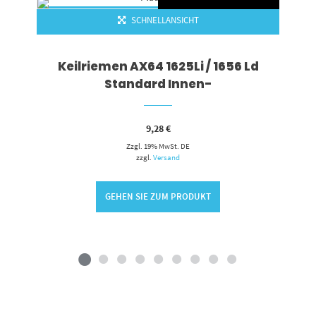
SCHNELLANSICHT
Keilriemen AX64 1625Li / 1656 Ld
Standard Innen-
9,28
€
Zzgl. 19% MwSt. DE
zzgl.
Versand
GEHEN SIE ZUM PRODUKT