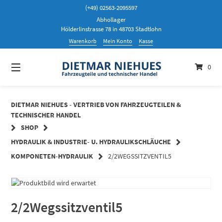
Springen
(+49) 02563-2095597
Sie
Abhollager
zum
Hölderlinstrasse 78 in 48703 Stadtlohn
Inhalt
Warenkorb
Mein Konto
Kasse
0
DIETMAR NIEHUES - VERTRIEB VON FAHRZEUGTEILEN &
TECHNISCHER HANDEL
SHOP
HYDRAULIK & INDUSTRIE- U. HYDRAULIKSCHLÄUCHE
KOMPONETEN-HYDRAULIK
2/2WEGSSITZVENTIL5
2/2Wegssitzventil5