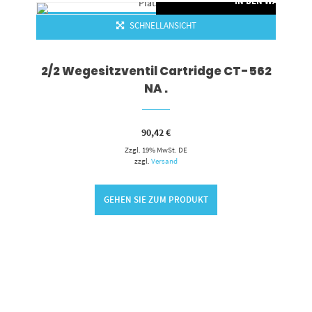
RENKORB
IN DEN WARENKO
SCHNELLANSICHT
2/2 Wegesitzventil Cartridge CT-562
NA .
90,42
€
Zzgl. 19% MwSt. DE
zzgl.
Versand
GEHEN SIE ZUM PRODUKT