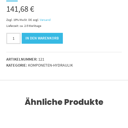
141,68
€
Zzgl. 19% MwSt. DE
zzgl.
Versand
Lieferzeit: ca. 2-5 Werktage
2/2Wegssitzventil5
IN DEN WARENKORB
Menge
ARTIKELNUMMER:
121
KATEGORIE:
KOMPONETEN-HYDRAULIK
Ähnliche Produkte