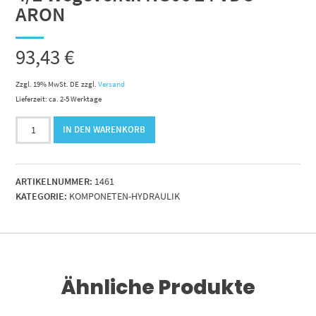
ARON
93,43
€
Zzgl. 19% MwSt. DE
zzgl.
Versand
Lieferzeit: ca. 2-5 Werktage
4/2
IN DEN WARENKORB
Wegeventil
NG06
24
ARTIKELNUMMER:
1461
VDC
KATEGORIE:
KOMPONETEN-HYDRAULIK
ARON
Menge
Ähnliche Produkte