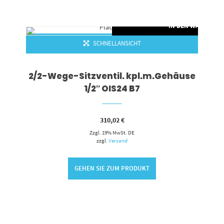
RENKORB
IN DEN WARENKO
SCHNELLANSICHT
2/2-Wege-Sitzventil. kpl.m.Gehäuse
1/2″ OIS24 B7
310,02
€
Zzgl. 19% MwSt. DE
zzgl.
Versand
GEHEN SIE ZUM PRODUKT