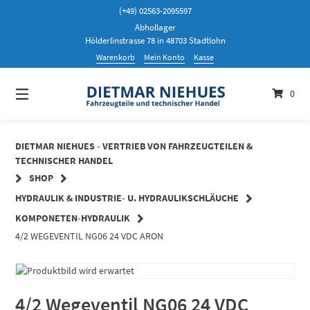
Springen
(+49) 02563-2095597
Sie
Abhollager
zum
Hölderlinstrasse 78 in 48703 Stadtlohn
Inhalt
Warenkorb
Mein Konto
Kasse
0
DIETMAR NIEHUES - VERTRIEB VON FAHRZEUGTEILEN &
TECHNISCHER HANDEL
SHOP
HYDRAULIK & INDUSTRIE- U. HYDRAULIKSCHLÄUCHE
KOMPONETEN-HYDRAULIK
4/2 WEGEVENTIL NG06 24 VDC ARON
4/2 Wegeventil NG06 24 VDC