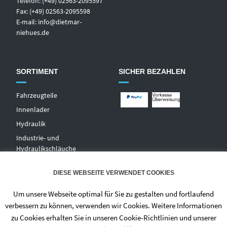
Telefon: (+49) 02563-2095597
Fax: (+49) 02563-2095598
E-mail:
info@dietmar-
niehues.de
SORTIMENT
SICHER BEZAHLEN
Fahrzeugteile
Innenlader
Hydraulik
Industrie- und
Hydraulikschläuche
T
echnischer Handel
DIESE WEBSEITE VERWENDET COOKIES
Zentralschmierungen
Hochdruckwaschgeräte und
Um unsere Webseite optimal für Sie zu gestalten und fortlaufend
Zubehör
verbessern zu können, verwenden wir Cookies. Weitere Informationen
zu Cookies erhalten Sie in unseren Cookie-Richtlinien und unserer