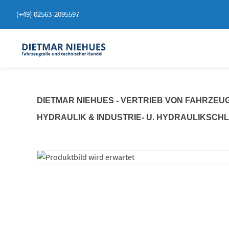
Springen
(+49) 02563-2095597
Sie
zum
Inhalt
DIETMAR NIEHUES - VERTRIEB VON FAHRZEU
HYDRAULIK & INDUSTRIE- U. HYDRAULIKSCH