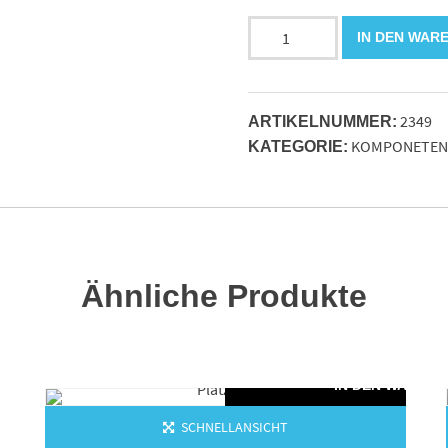
Axialdrehgelenk
IN DEN WAR
12L
RA
bds.
2349
verz.
ARTIKELNUMMER:
KOMPONETEN
Menge
KATEGORIE:
Ähnliche Produkte
IN DEN WAREN
SCHNELLANSICHT