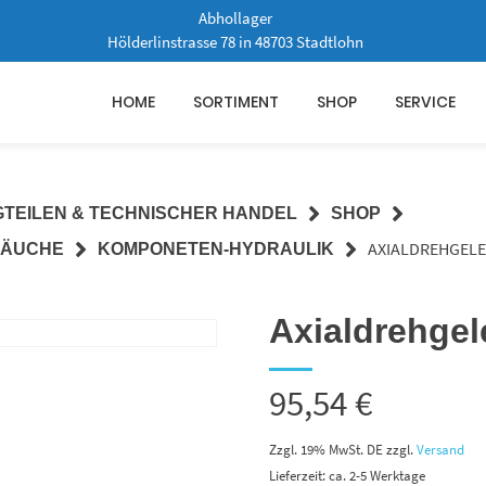
Abhollager
Hölderlinstrasse 78 in 48703 Stadtlohn
HOME
SORTIMENT
SHOP
SERVICE
GTEILEN & TECHNISCHER HANDEL
SHOP
AXIALDREHGELEN
LÄUCHE
KOMPONETEN-HYDRAULIK
Axialdrehgel
95,54
€
Zzgl. 19% MwSt. DE
zzgl.
Versand
Lieferzeit: ca. 2-5 Werktage