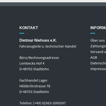
KONTAKT
INFORM
Über uns
Dietmar Niehues e.K.
Zahlungs
Fahrzeugteile u. technischer Handel
Versand u
AGB
Büro/Rechnungsadresse
Datensch
Lembecks Hof 4
Impress
D-48703 Stadtlohn
Fachhandel Lager
Hölderlinstrasse 78
D-48703 Stadtlohn
Telefon: (+49) 02563-2095597