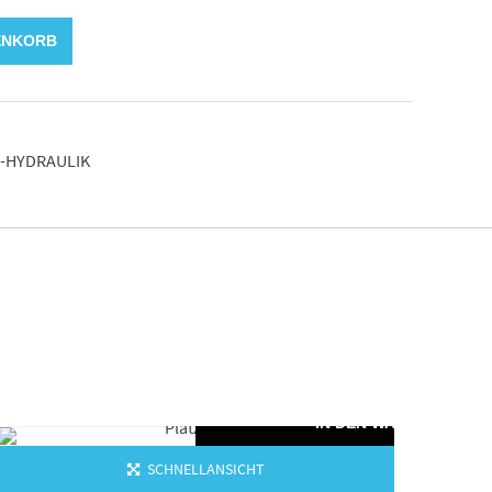
ENKORB
-HYDRAULIK
KORB
IN DEN WARENKORB
SCHNELLANSICHT