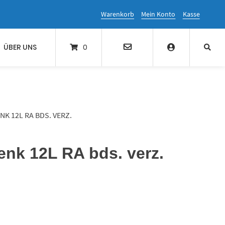
Warenkorb
Mein Konto
Kasse
ÜBER UNS
0
K 12L RA BDS. VERZ.
enk 12L RA bds. verz.