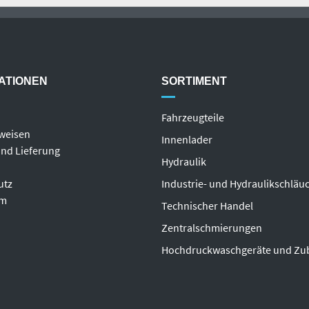
ATIONEN
SORTIMENT
Fahrzeugteile
weisen
Innenlader
nd Lieferung
Hydraulik
utz
Industrie- und Hydraulikschläu
um
T
echnischer Handel
Zentralschmierungen
Hochdruckwaschgeräte und Zu