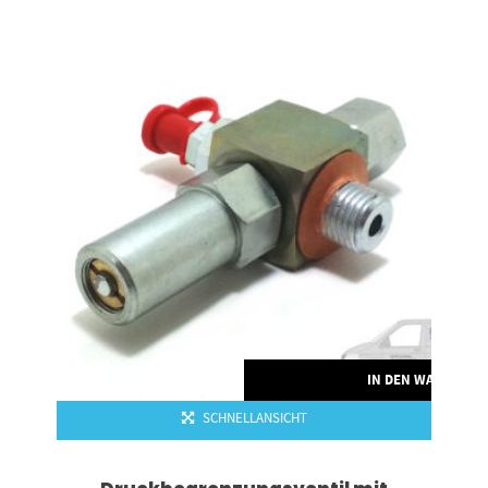
RENKORB
IN DEN WARENKO
SCHNELLANSICHT