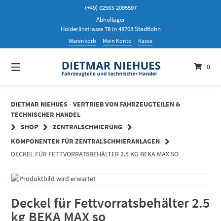
Springen
(+49) 02563-2095597
Sie
Abhollager
zum
Hölderlinstrasse 78 in 48703 Stadtlohn
Inhalt
Warenkorb
Mein Konto
Kasse
0
DIETMAR NIEHUES - VERTRIEB VON FAHRZEUGTEILEN &
TECHNISCHER HANDEL
SHOP
ZENTRALSCHMIERUNG
KOMPONENTEN FÜR ZENTRALSCHMIERANLAGEN
DECKEL FÜR FETTVORRATSBEHÄLTER 2.5 KG BEKA MAX SO
Deckel für Fettvorratsbehälter 2.5
kg BEKA MAX so