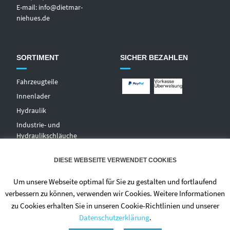
E-mail:
info@dietmar-
niehues.de
SORTIMENT
SICHER BEZAHLEN
Fahrzeugteile
Innenlader
Hydraulik
Industrie- und
Hydraulikschläuche
T
echnischer Handel
DIESE WEBSEITE VERWENDET COOKIES
Zentralschmierungen
Hochdruckwaschgeräte und
Um unsere Webseite optimal für Sie zu gestalten und fortlaufend
Zubehör
verbessern zu können, verwenden wir Cookies. Weitere Informationen
zu Cookies erhalten Sie in unseren Cookie-Richtlinien und unserer
Datenschutzerklärung
.