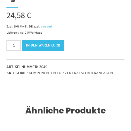
24,58
€
Zzgl. 19% MwSt. DE
zzgl.
Versand
Lieferzeit: ca. 2-5 Werktage
Deckel
IN DEN WARENKORB
für
Fettvorratsbehälter
2.5
ARTIKELNUMMER:
3049
kg
KATEGORIE:
KOMPONENTEN FÜR ZENTRALSCHMIERANLAGEN
BEKA
MAX
so
Menge
Ähnliche Produkte