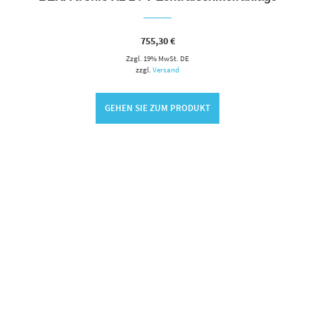
755,30
€
Zzgl. 19% MwSt. DE
zzgl.
Versand
GEHEN SIE ZUM PRODUKT
RENKORB