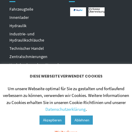
Fahrzeugteile
Innenlader
Hydraulik
Industrie- und
Hydraulikschläuche
T
echnischer Handel
Zentralschmierungen
Hochdruckwaschgeräte und
Zubehör
DIESE WEBSEITE VERWENDET COOKIES
Um unsere Webseite optimal für Sie zu gestalten und fortlaufend
verbessern zu können, verwenden wir Cookies. Weitere Informationen
zu Cookies erhalten Sie in unseren Cookie-Richtlinien und unserer
Datenschutzerklärung
.
© 2020 - DIETMAR NIEHUES
Akzeptieren
Ablehnen
ALLGEMEINE GESCHÄFTSBEDINGUNGEN
DATENSCHUTZERKLÄRUNG
ZAHLUNGSWEISEN
VERSAND & LIEFERUNG
WIDERRUF
IMPRESSUM