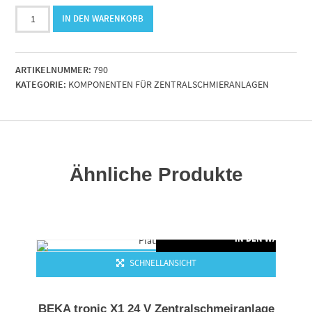
DrehgelenkM10x1-
IN DEN WARENKORB
k
AG
freibeweglich
ARTIKELNUMMER:
790
90°
KATEGORIE:
KOMPONENTEN FÜR ZENTRALSCHMIERANLAGEN
10x1
IG
Menge
Ähnliche Produkte
IN DEN WARENKO
SCHNELLANSICHT
BEKA tronic X1 24 V Zentralschmeiranlage