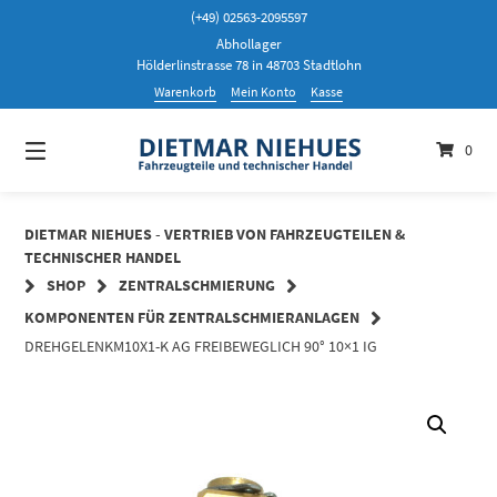
Springen
(+49) 02563-2095597
Sie
Abhollager
zum
Hölderlinstrasse 78 in 48703 Stadtlohn
Inhalt
Warenkorb
Mein Konto
Kasse
0
DIETMAR NIEHUES - VERTRIEB VON FAHRZEUGTEILEN &
TECHNISCHER HANDEL
SHOP
ZENTRALSCHMIERUNG
KOMPONENTEN FÜR ZENTRALSCHMIERANLAGEN
DREHGELENKM10X1-K AG FREIBEWEGLICH 90° 10×1 IG