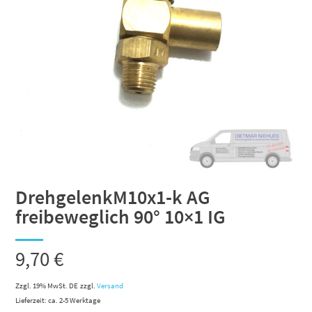
DrehgelenkM10x1-k AG
freibeweglich 90° 10×1 IG
9,70
€
Zzgl. 19% MwSt. DE
zzgl.
Versand
Lieferzeit: ca. 2-5 Werktage