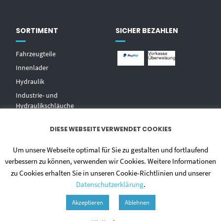
SORTIMENT
SICHER BEZAHLEN
Fahrzeugteile
Innenlader
Hydraulik
Industrie- und
Hydraulikschläuche
T
echnischer Handel
DIESE WEBSEITE VERWENDET COOKIES
Zentralschmierungen
Hochdruckwaschgeräte und
Um unsere Webseite optimal für Sie zu gestalten und fortlaufend
Zubehör
verbessern zu können, verwenden wir Cookies. Weitere Informationen
zu Cookies erhalten Sie in unseren Cookie-Richtlinien und unserer
Datenschutzerklärung
.
Akzeptieren
Ablehnen