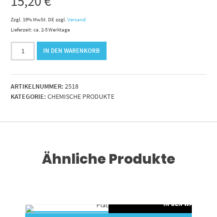
15,20
€
Zzgl. 19% MwSt. DE
zzgl.
Versand
Lieferzeit: ca. 2-5 Werktage
Dicht-
IN DEN WARENKORB
Klebpaste
Matic
schwarz
ARTIKELNUMMER:
2518
Menge
KATEGORIE:
CHEMISCHE PRODUKTE
Ähnliche Produkte
RENKORB
IN DEN WARENKO