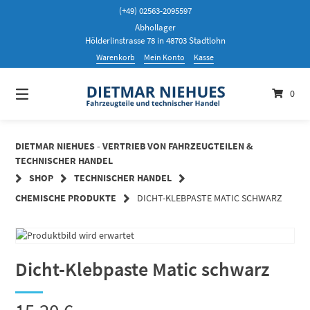
Springen
(+49) 02563-2095597
Sie
Abhollager
zum
Hölderlinstrasse 78 in 48703 Stadtlohn
Inhalt
Warenkorb
Mein Konto
Kasse
0
DIETMAR NIEHUES - VERTRIEB VON FAHRZEUGTEILEN &
TECHNISCHER HANDEL
SHOP
TECHNISCHER HANDEL
CHEMISCHE PRODUKTE
DICHT-KLEBPASTE MATIC SCHWARZ
Dicht-Klebpaste Matic schwarz