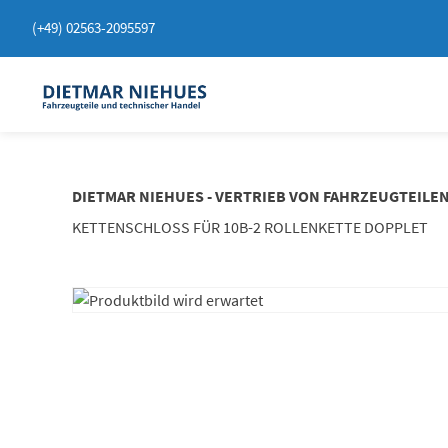
Springen
(+49) 02563-2095597
Sie
zum
Inhalt
DIETMAR NIEHUES - VERTRIEB VON FAHRZEUGTEILE
KETTENSCHLOSS FÜR 10B-2 ROLLENKETTE DOPPLET