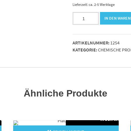
Lieferzeit: ca. 2-5 Werktage
Kettenschloss
IN DEN WARE
für
10B-
2
ARTIKELNUMMER:
1254
Rollenkette
KATEGORIE:
CHEMISCHE PR
dopplet
Menge
Ähnliche Produkte
WARENKORB
IN DEN WARENK