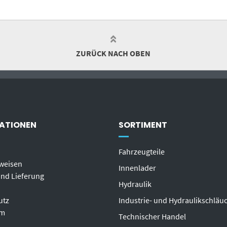
ZURÜCK NACH OBEN
ATIONEN
SORTIMENT
Fahrzeugteile
weisen
Innenlader
nd Lieferung
Hydraulik
utz
Industrie- und Hydraulikschläu
um
T
echnischer Handel