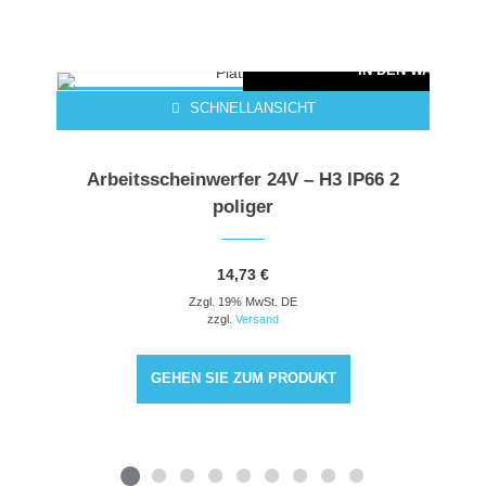
ARENKORB
IN DEN WARENKO
SCHNELLANSICHT
Arbeitsscheinwerfer 24V – H3 IP66 2
poliger
14,73
€
Zzgl. 19% MwSt. DE
zzgl.
Versand
GEHEN SIE ZUM PRODUKT