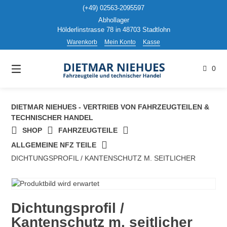
Springen
(+49) 02563-2095597
Sie
Abhollager
zum
Hölderlinstrasse 78 in 48703 Stadtlohn
Inhalt
Warenkorb
Mein Konto
Kasse
0
DIETMAR NIEHUES - VERTRIEB VON FAHRZEUGTEILEN &
TECHNISCHER HANDEL
SHOP
FAHRZEUGTEILE
ALLGEMEINE NFZ TEILE
DICHTUNGSPROFIL / KANTENSCHUTZ M. SEITLICHER
Dichtungsprofil /
Kantenschutz m. seitlicher