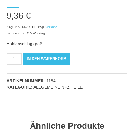
9,36
€
Zzgl. 19% MwSt. DE
zzgl.
Versand
Lieferzeit: ca. 2-5 Werktage
Hohlanschlag groß
Dichtungsprofil
IN DEN WARENKORB
/
Kantenschutz
m.
ARTIKELNUMMER:
1184
seitlicher
KATEGORIE:
ALLGEMEINE NFZ TEILE
Menge
Ähnliche Produkte