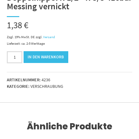
Messing vernickt
1,38
€
Zzgl. 19% MwSt. DE
zzgl.
Versand
Lieferzeit: ca. 2-5 Werktage
Doppelnippel
IN DEN WARENKORB
R
1/2"-
R
ARTIKELNUMMER:
4236
3/8".16bar
KATEGORIE:
VERSCHRAUBUNG
Messing
vernickt
Menge
Ähnliche Produkte