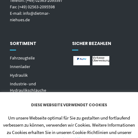
Telefon: (+49) 02563-2095597
Fax: (+49) 02563-2095598
E-mail:
info@dietmar-
niehues.de
SORTIMENT
SICHER BEZAHLEN
Fahrzeugteile
Innenlader
Hydraulik
Industrie- und
Hydraulikschläuche
T
echnischer Handel
DIESE WEBSEITE VERWENDET COOKIES
Zentralschmierungen
Hochdruckwaschgeräte und
Um unsere Webseite optimal für Sie zu gestalten und fortlaufend
Zubehör
verbessern zu können, verwenden wir Cookies. Weitere Informationen
zu Cookies erhalten Sie in unseren Cookie-Richtlinien und unserer