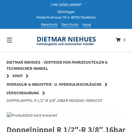
Springen
(+49) 02563-2095597
Sie
Abhollager
zum
Hölderlinstrasse 78 in 48703 Stadtlohn
Inhalt
Warenkorb
Mein Konto
Kasse
0
DIETMAR NIEHUES - VERTRIEB VON FAHRZEUGTEILEN &
TECHNISCHER HANDEL
SHOP
HYDRAULIK & INDUSTRIE- U. HYDRAULIKSCHLÄUCHE
VERSCHRAUBUNG
DOPPELNIPPEL R 1/2″-R 3/8″.16BAR MESSING VERNICKT
Doppelnippel R 1/2″-R 3/8″.16bar