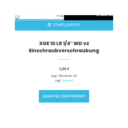
RENKORB
IN DEN WARENKO
SCHNELLANSICHT
XGE 10 LR 1/4″ WD vz
Einschraubverschraubung
1,66
€
Zzgl. 19% MwSt. DE
zzgl.
Versand
GEHEN SIE ZUM PRODUKT