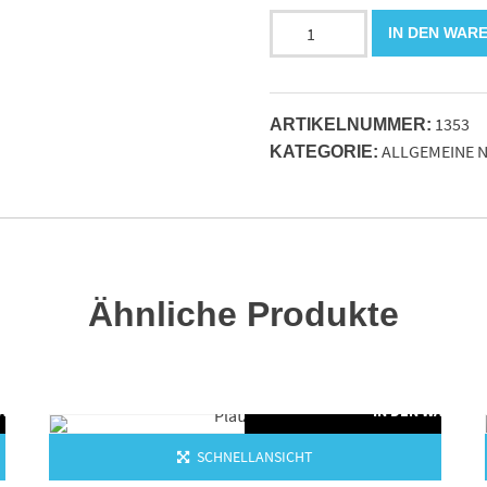
Dreikant
IN DEN WAR
hohlschlüssel
8
mm
1353
vz
ARTIKELNUMMER:
ALLGEMEINE N
Menge
KATEGORIE:
Ähnliche Produkte
WARENKORB
IN DEN WARENK
SCHNELLANSICHT