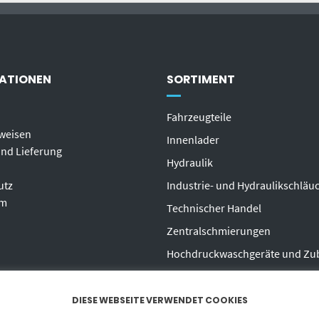
ATIONEN
SORTIMENT
Fahrzeugteile
weisen
Innenlader
nd Lieferung
Hydraulik
utz
Industrie- und Hydraulikschläu
um
T
echnischer Handel
Zentralschmierungen
Hochdruckwaschgeräte und Zu
DIESE WEBSEITE VERWENDET COOKIES