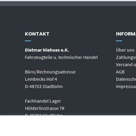
KONTAKT
INFORM
Dietmar Niehues e.K.
Über uns
Fahrzeugteile u. technischer Handel
Zahlungs
Versand u
Büro/Rechnungsadresse
AGB
Lembecks Hof 4
Datensch
D-48703 Stadtlohn
Impress
Fachhandel Lager
Hölderlinstrasse 78
D-48703 Stadtlohn
Telefon: (+49) 02563-2095597