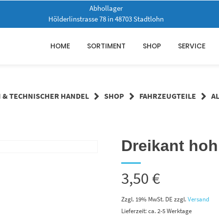
Abhollager
Hölderlinstrasse 78 in 48703 Stadtlohn
HOME
SORTIMENT
SHOP
SERVICE
N & TECHNISCHER HANDEL
SHOP
FAHRZEUGTEILE
A
Dreikant hoh
3,50
€
Zzgl. 19% MwSt. DE
zzgl.
Versand
Lieferzeit: ca. 2-5 Werktage