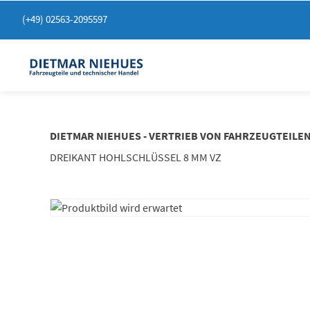
Springen
(+49) 02563-2095597
Sie
zum
Inhalt
DIETMAR NIEHUES - VERTRIEB VON FAHRZEUGTEILE
DREIKANT HOHLSCHLÜSSEL 8 MM VZ