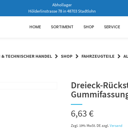
Abhollager
Hölderlinstrasse 78 in 48703 Stadtlohn
HOME
SORTIMENT
SHOP
SERVICE
N & TECHNISCHER HANDEL
SHOP
FAHRZEUGTEILE
A
Dreieck-Rücks
Gummifassun
6,63
€
Zzgl. 19% MwSt. DE
zzgl.
Versand