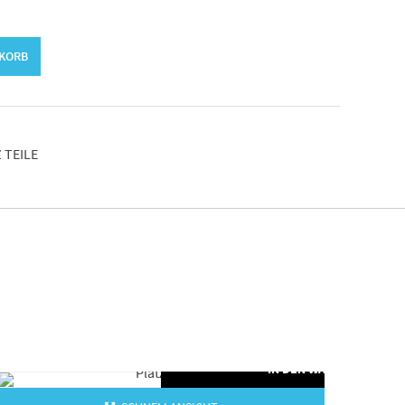
NKORB
 TEILE
ORB
IN DEN WARENKORB