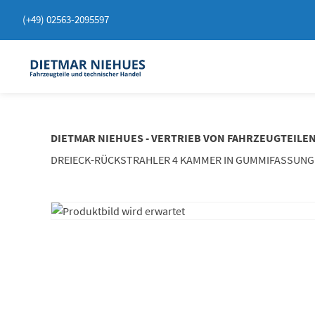
Springen
(+49) 02563-2095597
Sie
zum
Inhalt
DIETMAR NIEHUES - VERTRIEB VON FAHRZEUGTEILE
DREIECK-RÜCKSTRAHLER 4 KAMMER IN GUMMIFASSUNG