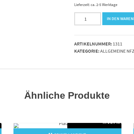
Lieferzeit: ca. 2-5 Werktage
Dreieck-
IN DEN WARE
Rückstrahler
4
Kammer
ARTIKELNUMMER:
1311
in
KATEGORIE:
ALLGEMEINE NFZ
Gummifassung
Menge
Ähnliche Produkte
WARENKORB
IN DEN WARENK