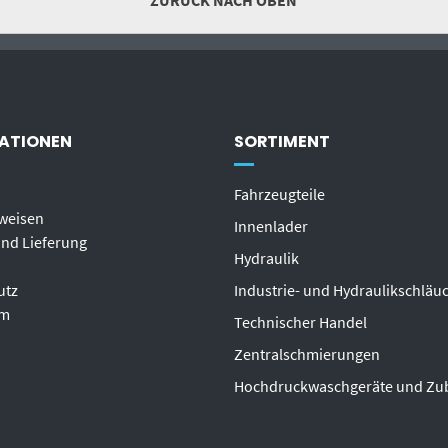
ZURÜCK NACH OBEN
ATIONEN
SORTIMENT
Fahrzeugteile
weisen
Innenlader
nd Lieferung
Hydraulik
utz
Industrie- und Hydraulikschläu
um
T
echnischer Handel
Zentralschmierungen
Hochdruckwaschgeräte und Zu