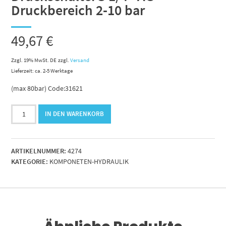
Druckbereich 2-10 bar
49,67
€
Zzgl. 19% MwSt. DE
zzgl.
Versand
Lieferzeit: ca. 2-5 Werktage
(max 80bar) Code:31621
DruckschalterG
IN DEN WARENKORB
1/4"
AG-
Druckbereich
ARTIKELNUMMER:
4274
2-
KATEGORIE:
KOMPONETEN-HYDRAULIK
10
bar
Menge