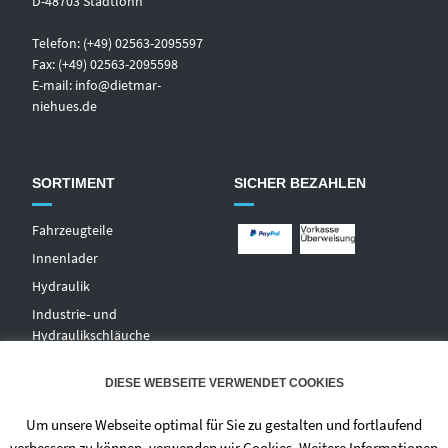
D-48703 Stadtlohn
Telefon: (+49) 02563-2095597
Fax: (+49) 02563-2095598
E-mail:
info@dietmar-
niehues.de
SORTIMENT
SICHER BEZAHLEN
Fahrzeugteile
Innenlader
Hydraulik
Industrie- und
Hydraulikschläuche
T
echnischer Handel
DIESE WEBSEITE VERWENDET COOKIES
Zentralschmierungen
Hochdruckwaschgeräte und
Um unsere Webseite optimal für Sie zu gestalten und fortlaufend
Zubehör
verbessern zu können, verwenden wir Cookies. Weitere Informationen