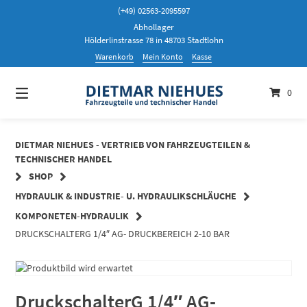
Springen
(+49) 02563-2095597
Sie
Abhollager
zum
Hölderlinstrasse 78 in 48703 Stadtlohn
Inhalt
Warenkorb
Mein Konto
Kasse
0
DIETMAR NIEHUES - VERTRIEB VON FAHRZEUGTEILEN &
TECHNISCHER HANDEL
SHOP
HYDRAULIK & INDUSTRIE- U. HYDRAULIKSCHLÄUCHE
KOMPONETEN-HYDRAULIK
DRUCKSCHALTERG 1/4″ AG- DRUCKBEREICH 2-10 BAR
DruckschalterG 1/4″ AG-