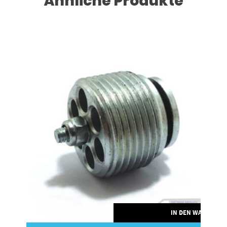
Ähnliche Produkte
RENKORB
IN DEN WARENKO