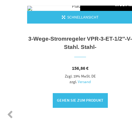
N DEN WARENKORB
IN DEN 
SCHNELLANSICHT
3-Wege-Stromregeler VPR-3-ET-1/2″-V
mlos
Stahl. Stahl-
156,86
€
Zzgl. 19% MwSt. DE
zzgl.
Versand
GEHEN SIE ZUM PRODUKT