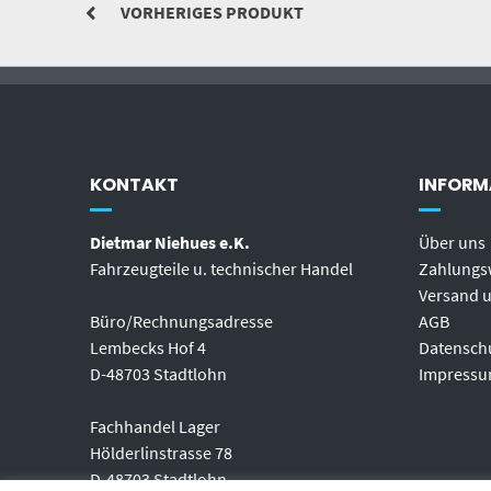
VORHERIGES PRODUKT
KONTAKT
INFORM
Dietmar Niehues e.K.
Über uns
Fahrzeugteile u. technischer Handel
Zahlungs
Versand u
Büro/Rechnungsadresse
AGB
Lembecks Hof 4
Datensch
D-48703 Stadtlohn
Impress
Fachhandel Lager
Hölderlinstrasse 78
D-48703 Stadtlohn