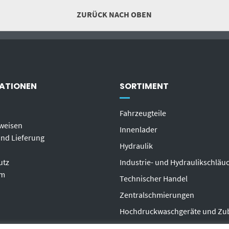
ZURÜCK NACH OBEN
ATIONEN
SORTIMENT
Fahrzeugteile
weisen
Innenlader
nd Lieferung
Hydraulik
utz
Industrie- und Hydraulikschläu
um
T
echnischer Handel
Zentralschmierungen
Hochdruckwaschgeräte und Zu