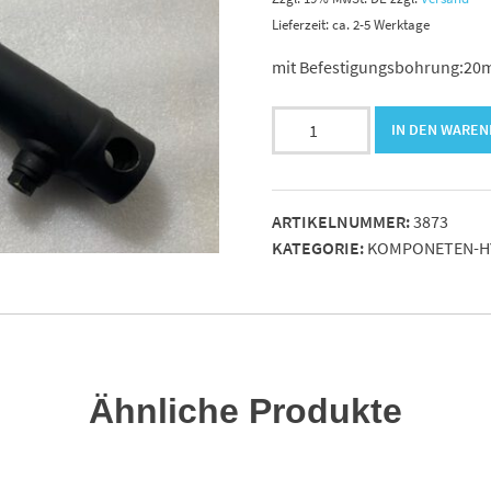
Lieferzeit: ca. 2-5 Werktage
mit Befestigungsbohrung:20
DW-
IN DEN WARE
Hydr.Zylinder
25/40-
200
ARTIKELNUMMER:
3873
Hub.
KATEGORIE:
KOMPONETEN-H
EEM=370mm.
200bar
Menge
Ähnliche Produkte