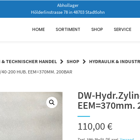
Abhollager
Hölderlinstrasse 78 in 48703 Stadtlohn
HOME
SORTIMENT
SHOP
SERVICE
N & TECHNISCHER HANDEL
SHOP
HYDRAULIK & INDUSTR
/40-200 HUB. EEM=370MM. 200BAR
DW-Hydr.Zylin
EEM=370mm. 
110,00
€
Zzgl. 19% MwSt. DE
zzgl.
Versand