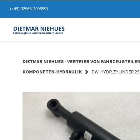
Springen
(+49) 02563-2095597
Sie
zum
Inhalt
DIETMAR NIEHUES - VERTRIEB VON FAHRZEUGTEILE
KOMPONETEN-HYDRAULIK
DW-HYDR.ZYLINDER 25