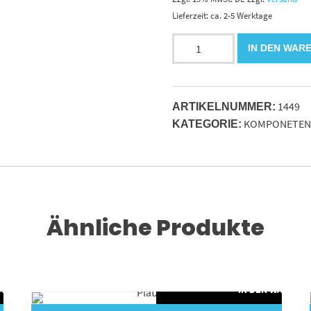
Lieferzeit: ca. 2-5 Werktage
E-
IN DEN WAR
Motor
24V-
2.2
1449
kw
ARTIKELNUMMER:
KOMPONETEN
m.Thermoschutz
KATEGORIE:
BURG-
Orthaus
I
Menge
Ähnliche Produkte
WARENKORB
IN DEN WARENK