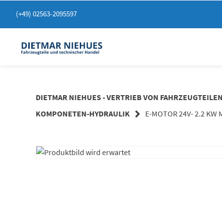
Springen
(+49) 02563-2095597
Sie
zum
Inhalt
DIETMAR NIEHUES - VERTRIEB VON FAHRZEUGTEILE
KOMPONETEN-HYDRAULIK
E-MOTOR 24V- 2.2 KW