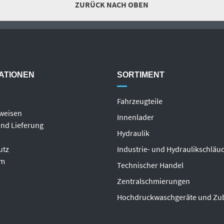
ZURÜCK NACH OBEN
ATIONEN
SORTIMENT
Fahrzeugteile
weisen
Innenlader
nd Lieferung
Hydraulik
utz
Industrie- und Hydraulikschläu
um
T
echnischer Handel
Zentralschmierungen
Hochdruckwaschgeräte und Zu