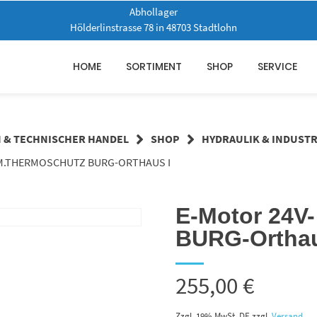
Abhollager
Hölderlinstrasse 78 in 48703 Stadtlohn
HOME
SORTIMENT
SHOP
SERVICE
N & TECHNISCHER HANDEL
SHOP
HYDRAULIK & INDUSTR
 M.THERMOSCHUTZ BURG-ORTHAUS I
E-Motor 24V
BURG-Orthau
255,00
€
Zzgl. 19% MwSt. DE
zzgl.
Versand