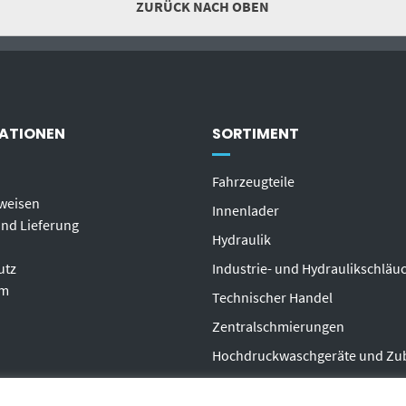
ZURÜCK NACH OBEN
ATIONEN
SORTIMENT
Fahrzeugteile
weisen
Innenlader
nd Lieferung
Hydraulik
utz
Industrie- und Hydraulikschläu
um
T
echnischer Handel
Zentralschmierungen
Hochdruckwaschgeräte und Zu