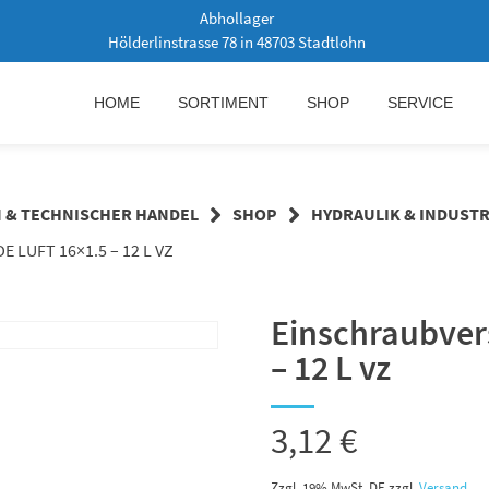
Abhollager
Hölderlinstrasse 78 in 48703 Stadtlohn
HOME
SORTIMENT
SHOP
SERVICE
N & TECHNISCHER HANDEL
SHOP
HYDRAULIK & INDUSTR
LUFT 16×1.5 – 12 L VZ
Einschraubver
– 12 L vz
3,12
€
Zzgl. 19% MwSt. DE
zzgl.
Versand