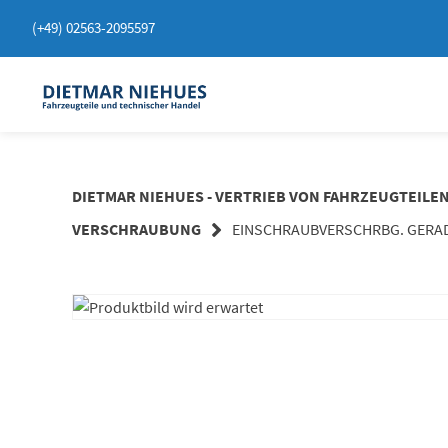
Springen
(+49) 02563-2095597
Sie
zum
Inhalt
DIETMAR NIEHUES - VERTRIEB VON FAHRZEUGTEILE
VERSCHRAUBUNG
EINSCHRAUBVERSCHRBG. GERADE 