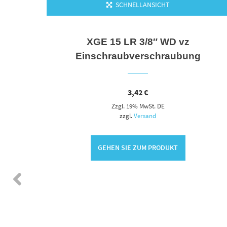
SCHNELLANSICHT
XGE 15 LR 3/8″ WD vz
Einschraubverschraubung
3,42
€
Zzgl. 19% MwSt. DE
zzgl.
Versand
GEHEN SIE ZUM PRODUKT
N DEN WARENKORB