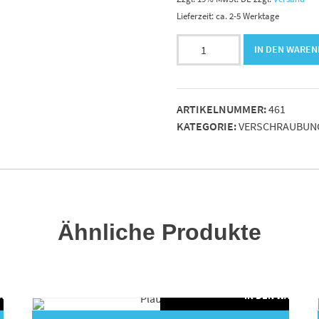
Lieferzeit: ca. 2-5 Werktage
Einschraubverschrbg.
IN DEN WARE
Gerade
Luft
16x1.5
ARTIKELNUMMER:
461
-
KATEGORIE:
VERSCHRAUBUN
12
L
vz
Menge
Ähnliche Produkte
WARENKORB
IN DEN WARENK