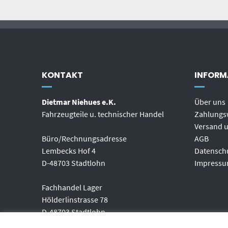
KONTAKT
INFORM
Dietmar Niehues e.K.
Über uns
Fahrzeugteile u. technischer Handel
Zahlungs
Versand u
Büro/Rechnungsadresse
AGB
Lembecks Hof 4
Datensch
D-48703 Stadtlohn
Impress
Fachhandel Lager
Hölderlinstrasse 78
D-48703 Stadtlohn