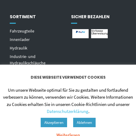
SORTIMENT
SICHER BEZAHLEN
Fahrzeugteile
Innenlader
Hydraulik
Industrie- und
Hydraulikschläuche
T
echnischer Handel
DIESE WEBSEITE VERWENDET COOKIES
Zentralschmierungen
Hochdruckwaschgeräte und
Um unsere Webseite optimal für Sie zu gestalten und fortlaufend
Zubehör
verbessern zu können, verwenden wir Cookies. Weitere Informationen
zu Cookies erhalten Sie in unseren Cookie-Richtlinien und unserer
Datenschutzerklärung
.
Akzeptieren
Ablehnen
Weiterlesen