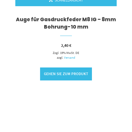
SCHNELLANSICHT
Auge für Gasdruckfeder M8 IG – 8mm
Bohrung-10 mm
2,40
€
Zzgl. 19% MwSt. DE
zzgl.
Versand
GEHEN SIE ZUM PRODUKT
RENKORB