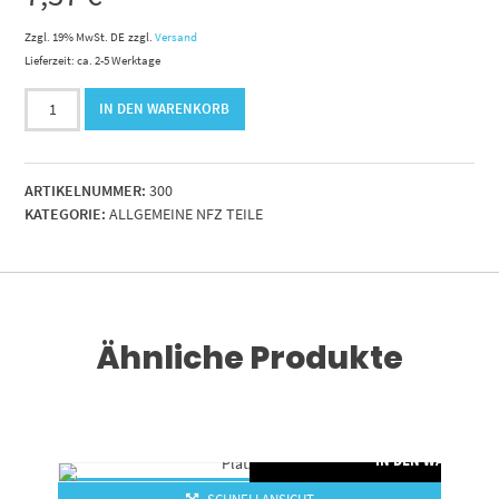
Zzgl. 19% MwSt. DE
zzgl.
Versand
Lieferzeit: ca. 2-5 Werktage
Einschweißbuchse
IN DEN WARENKORB
25mm
o.Nut
Menge
ARTIKELNUMMER:
300
KATEGORIE:
ALLGEMEINE NFZ TEILE
Ähnliche Produkte
IN DEN WARENKO