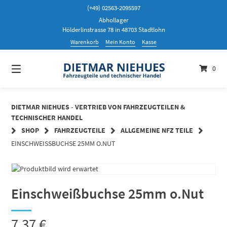
Springen
(+49) 02563-2095597
Sie
Abhollager
zum
Hölderlinstrasse 78 in 48703 Stadtlohn
Inhalt
Warenkorb
Mein Konto
Kasse
0
DIETMAR NIEHUES - VERTRIEB VON FAHRZEUGTEILEN &
TECHNISCHER HANDEL
SHOP
FAHRZEUGTEILE
ALLGEMEINE NFZ TEILE
EINSCHWEISSBUCHSE 25MM O.NUT
Einschweißbuchse 25mm o.Nut
7,37
€