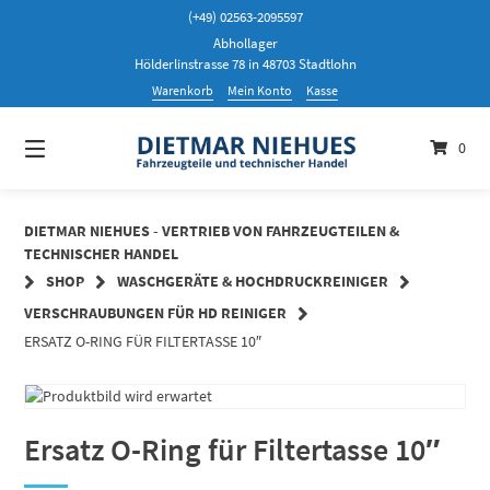
Springen
(+49) 02563-2095597
Sie
Abhollager
zum
Hölderlinstrasse 78 in 48703 Stadtlohn
Inhalt
Warenkorb
Mein Konto
Kasse
0
DIETMAR NIEHUES - VERTRIEB VON FAHRZEUGTEILEN &
TECHNISCHER HANDEL
SHOP
WASCHGERÄTE & HOCHDRUCKREINIGER
VERSCHRAUBUNGEN FÜR HD REINIGER
ERSATZ O-RING FÜR FILTERTASSE 10″
Ersatz O-Ring für Filtertasse 10″