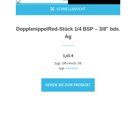
SCHNELLANSICHT
DopplenippelRed-Stück 1/4 BSP – 3/8″ bds.
Ag
1,65
€
Zzgl. 19% MwSt. DE
zzgl.
Versand
GEHEN SIE ZUM PRODUKT