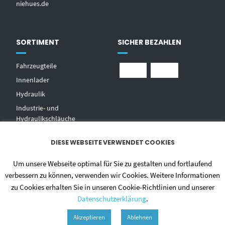
niehues.de
SORTIMENT
SICHER BEZAHLEN
Fahrzeugteile
Innenlader
Hydraulik
Industrie- und
Hydraulikschläuche
T
echnischer Handel
DIESE WEBSEITE VERWENDET COOKIES
Zentralschmierungen
Hochdruckwaschgeräte und
Um unsere Webseite optimal für Sie zu gestalten und fortlaufend
Zubehör
verbessern zu können, verwenden wir Cookies. Weitere Informationen
zu Cookies erhalten Sie in unseren Cookie-Richtlinien und unserer
Datenschutzerklärung
.
Akzeptieren
Ablehnen