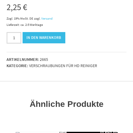
2,25
€
Zzgl. 19% MwSt. DE
zzgl.
Versand
Lieferzeit: ca. 2-5 Werktage
Ersatz
IN DEN WARENKORB
O-
Ring
für
ARTIKELNUMMER:
2665
Filtertasse
KATEGORIE:
VERSCHRAUBUNGEN FÜR HD REINIGER
10"
Menge
Ähnliche Produkte
RENKORB
IN DEN WARENKO