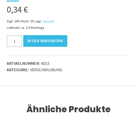
0,34
€
Zzgl. 19% MwSt. DE
zzgl.
Versand
Lieferzeit: ca. 2-5 Werktage
Ersatz
IN DEN WARENKORB
O-
Ring
für
ARTIKELNUMMER:
4015
ORFS
KATEGORIE:
VERSCHRAUBUNG
13/16"-16
Menge
Ähnliche Produkte