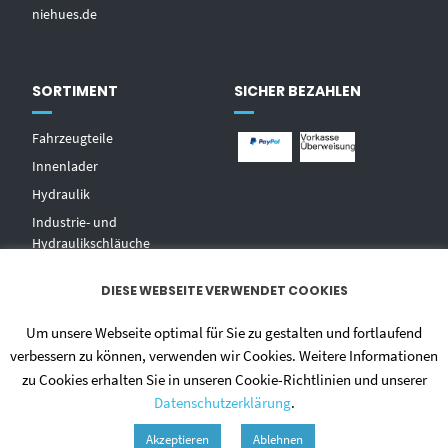
niehues.de
SORTIMENT
SICHER BEZAHLEN
Fahrzeugteile
Innenlader
Hydraulik
Industrie- und
Hydraulikschläuche
T
echnischer Handel
DIESE WEBSEITE VERWENDET COOKIES
Zentralschmierungen
Hochdruckwaschgeräte und
Um unsere Webseite optimal für Sie zu gestalten und fortlaufend
Zubehör
verbessern zu können, verwenden wir Cookies. Weitere Informationen
zu Cookies erhalten Sie in unseren Cookie-Richtlinien und unserer
Datenschutzerklärung
.
Akzeptieren
Ablehnen