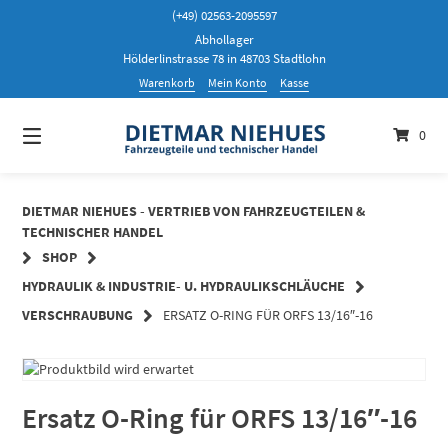
Springen
(+49) 02563-2095597
Sie
Abhollager
zum
Hölderlinstrasse 78 in 48703 Stadtlohn
Inhalt
Warenkorb
Mein Konto
Kasse
0
DIETMAR NIEHUES - VERTRIEB VON FAHRZEUGTEILEN &
TECHNISCHER HANDEL
SHOP
HYDRAULIK & INDUSTRIE- U. HYDRAULIKSCHLÄUCHE
VERSCHRAUBUNG
ERSATZ O-RING FÜR ORFS 13/16″-16
Ersatz O-Ring für ORFS 13/16″-16