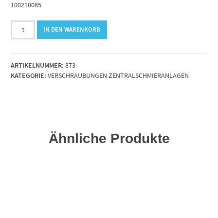
100210085
EV45°-
IN DEN WARENKORB
M8x1k
Eck-
Verschraubung
ARTIKELNUMMER:
873
Menge
KATEGORIE:
VERSCHRAUBUNGEN ZENTRALSCHMIERANLAGEN
Ähnliche Produkte
RENKORB