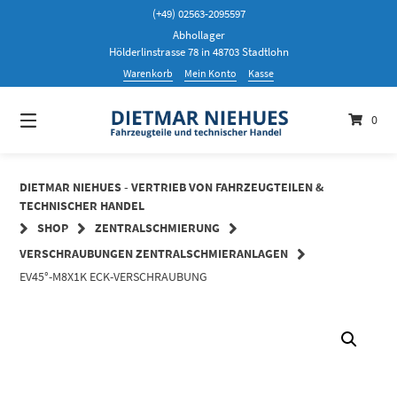
Springen
(+49) 02563-2095597
Sie
Abhollager
zum
Hölderlinstrasse 78 in 48703 Stadtlohn
Inhalt
Warenkorb
Mein Konto
Kasse
0
DIETMAR NIEHUES - VERTRIEB VON FAHRZEUGTEILEN &
TECHNISCHER HANDEL
SHOP
ZENTRALSCHMIERUNG
VERSCHRAUBUNGEN ZENTRALSCHMIERANLAGEN
EV45°-M8X1K ECK-VERSCHRAUBUNG