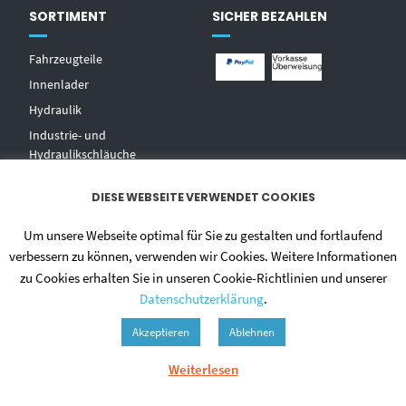
SORTIMENT
SICHER BEZAHLEN
Fahrzeugteile
Innenlader
Hydraulik
Industrie- und
Hydraulikschläuche
T
echnischer Handel
DIESE WEBSEITE VERWENDET COOKIES
Zentralschmierungen
Hochdruckwaschgeräte und
Um unsere Webseite optimal für Sie zu gestalten und fortlaufend
Zubehör
verbessern zu können, verwenden wir Cookies. Weitere Informationen
zu Cookies erhalten Sie in unseren Cookie-Richtlinien und unserer
Datenschutzerklärung
.
Akzeptieren
Ablehnen
Weiterlesen
© 2020 - DIETMAR NIEHUES