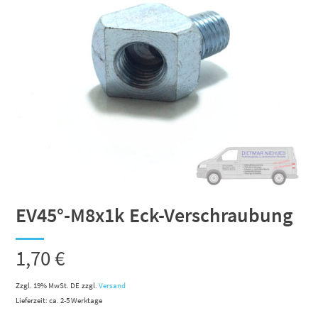
EV45°-M8x1k Eck-Verschraubung
1,70
€
Zzgl. 19% MwSt. DE
zzgl.
Versand
Lieferzeit: ca. 2-5 Werktage