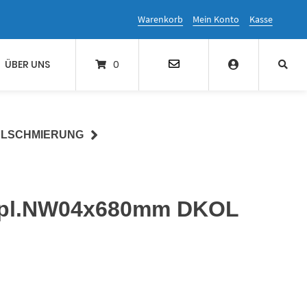
Warenkorb
Mein Konto
Kasse
ÜBER UNS
0
ALSCHMIERUNG
 kpl.NW04x680mm DKOL