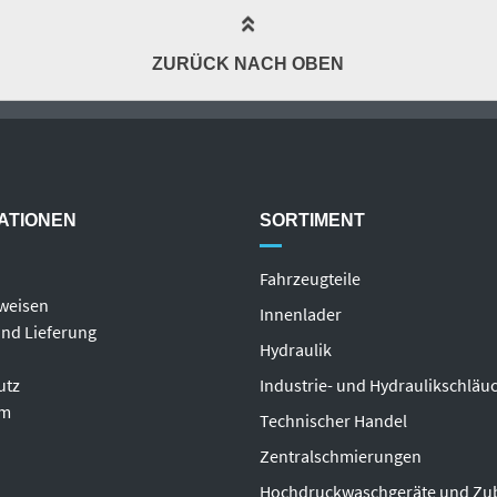
ZURÜCK NACH OBEN
ATIONEN
SORTIMENT
Fahrzeugteile
weisen
Innenlader
nd Lieferung
Hydraulik
utz
Industrie- und Hydraulikschläu
um
T
echnischer Handel
Zentralschmierungen
Hochdruckwaschgeräte und Zu