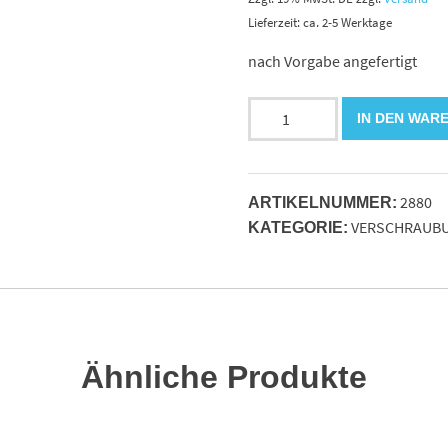
Lieferzeit: ca. 2-5 Werktage
nach Vorgabe angefertigt
Fettleitung
IN DEN WAR
kpl.NW04x680mm
DKOL
bds.
2880
6LL
ARTIKELNUMMER:
VERSCHRAUB
IG
KATEGORIE:
Menge
Ähnliche Produkte