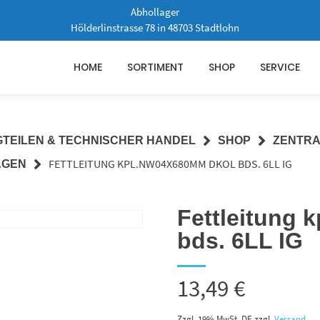
Abhollager
Hölderlinstrasse 78 in 48703 Stadtlohn
HOME
SORTIMENT
SHOP
SERVICE
GTEILEN & TECHNISCHER HANDEL
SHOP
ZENTR
FETTLEITUNG KPL.NW04X680MM DKOL BDS. 6LL IG
AGEN
Fettleitung
bds. 6LL IG
13,49
€
Zzgl. 19% MwSt. DE
zzgl.
Versand