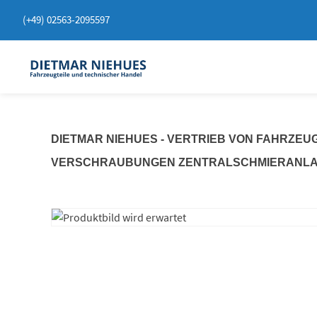
Springen
(+49) 02563-2095597
Sie
zum
Inhalt
DIETMAR NIEHUES - VERTRIEB VON FAHRZEU
VERSCHRAUBUNGEN ZENTRALSCHMIERANL