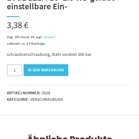
einstellbare Ein-
3,38
€
Zzgl. 19% MwSt. DE
zzgl.
Versand
Lieferzeit: ca. 2-5 Werktage
schraubverschraubung, Stahl verzinkt 300 bar
EVGE
IN DEN WARENKORB
12LM
16x1.5
WD
ARTIKELNUMMER:
3628
gerade
KATEGORIE:
VERSCHRAUBUNG
einstellbare
Ein-
Menge