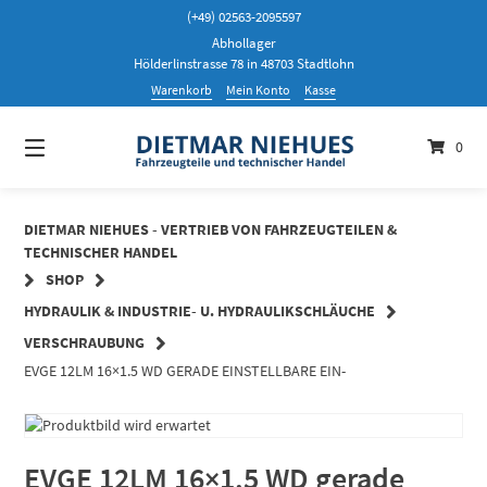
Springen
(+49) 02563-2095597
Sie
Abhollager
zum
Hölderlinstrasse 78 in 48703 Stadtlohn
Inhalt
Warenkorb
Mein Konto
Kasse
0
DIETMAR NIEHUES - VERTRIEB VON FAHRZEUGTEILEN &
TECHNISCHER HANDEL
SHOP
HYDRAULIK & INDUSTRIE- U. HYDRAULIKSCHLÄUCHE
VERSCHRAUBUNG
EVGE 12LM 16×1.5 WD GERADE EINSTELLBARE EIN-
EVGE 12LM 16×1.5 WD gerade