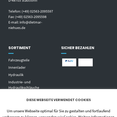
D-48703 Stadtlohn
Telefon: (+49) 02563-2095597
Fax: (+49) 02563-2095598
E-mail:
info@dietmar-
niehues.de
SORTIMENT
SICHER BEZAHLEN
Fahrzeugteile
Innenlader
Hydraulik
Industrie- und
Hydraulikschläuche
T
echnischer Handel
DIESE WEBSEITE VERWENDET COOKIES
Zentralschmierungen
Hochdruckwaschgeräte und
Um unsere Webseite optimal für Sie zu gestalten und fortlaufend
Zubehör
verbessern zu können, verwenden wir Cookies. Weitere Informationen