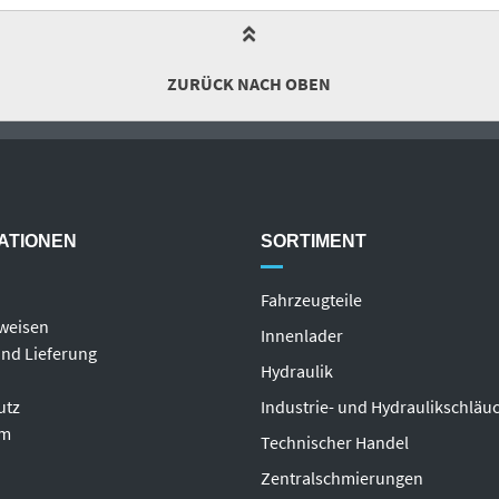
ZURÜCK NACH OBEN
ATIONEN
SORTIMENT
Fahrzeugteile
weisen
Innenlader
nd Lieferung
Hydraulik
utz
Industrie- und Hydraulikschläu
um
T
echnischer Handel
Zentralschmierungen