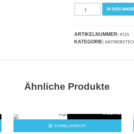
Flanschlagereinheit
IN DEN WAR
INA
RCJTY50
Menge
4725
ARTIKELNUMMER:
ANTRIEBSTEC
KATEGORIE:
Ähnliche Produkte
WARENKORB
IN DEN WARENK
SCHNELLANSICHT