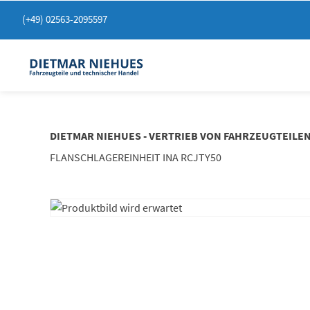
Springen
(+49) 02563-2095597
Sie
zum
Inhalt
DIETMAR NIEHUES - VERTRIEB VON FAHRZEUGTEILE
FLANSCHLAGEREINHEIT INA RCJTY50