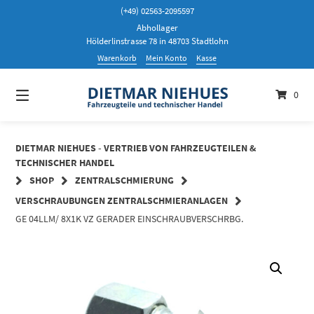
Springen
(+49) 02563-2095597
Sie
Abhollager
zum
Hölderlinstrasse 78 in 48703 Stadtlohn
Inhalt
Warenkorb
Mein Konto
Kasse
0
DIETMAR NIEHUES - VERTRIEB VON FAHRZEUGTEILEN &
TECHNISCHER HANDEL
SHOP
ZENTRALSCHMIERUNG
VERSCHRAUBUNGEN ZENTRALSCHMIERANLAGEN
GE 04LLM/ 8X1K VZ GERADER EINSCHRAUBVERSCHRBG.