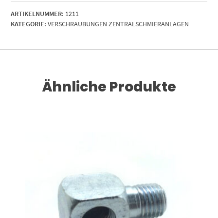
vz
ARTIKELNUMMER:
1211
Gerader
KATEGORIE:
VERSCHRAUBUNGEN ZENTRALSCHMIERANLAGEN
Einschraubverschrbg.
Menge
Ähnliche Produkte
RENKORB