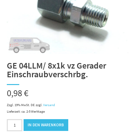
GE 04LLM/ 8x1k vz Gerader
Einschraubverschrbg.
0,98
€
Zzgl. 19% MwSt. DE
zzgl.
Versand
Lieferzeit: ca. 2-5 Werktage
GE
IN DEN WARENKORB
04LLM/
8x1k