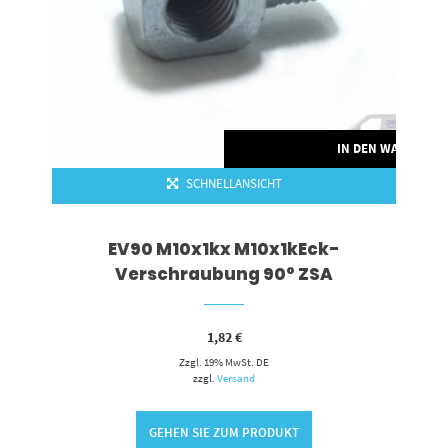
IN DEN WARENKO
SCHNELLANSICHT
EV90 M10x1kx M10x1kEck-
Verschraubung 90° ZSA
1,82
€
Zzgl. 19% MwSt. DE
zzgl.
Versand
GEHEN SIE ZUM PRODUKT