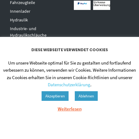
Fahrzeugteile
Innenlader
Hydraulik
Industrie- und
Hydraulikschläuche
T
echnischer Handel
DIESE WEBSEITE VERWENDET COOKIES
Zentralschmierungen
Hochdruckwaschgeräte und
Um unsere Webseite optimal für Sie zu gestalten und fortlaufend
Zubehör
verbessern zu können, verwenden wir Cookies. Weitere Informationen
zu Cookies erhalten Sie in unseren Cookie-Richtlinien und unserer
Datenschutzerklärung
.
Akzeptieren
Ablehnen
Weiterlesen
© 2020 - DIETMAR NIEHUES
ALLGEMEINE GESCHÄFTSBEDINGUNGEN
DATENSCHUTZERKLÄRUNG
ZAHLUNGSWEISEN
VERSAND & LIEFERUNG
WIDERRUF
IMPRESSUM