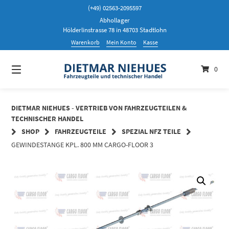
Springen
(+49) 02563-2095597
Sie
Abhollager
zum
Hölderlinstrasse 78 in 48703 Stadtlohn
Inhalt
Warenkorb
Mein Konto
Kasse
0
DIETMAR NIEHUES - VERTRIEB VON FAHRZEUGTEILEN &
TECHNISCHER HANDEL
SHOP
FAHRZEUGTEILE
SPEZIAL NFZ TEILE
GEWINDESTANGE KPL. 800 MM CARGO-FLOOR 3