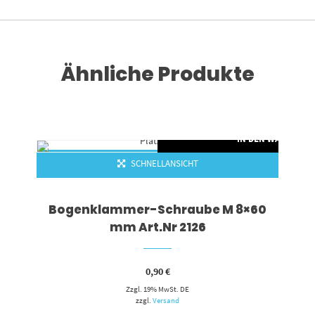
Menge
Ähnliche Produkte
RENKORB
IN DEN WARENKO
SCHNELLANSICHT
Bogenklammer-Schraube M 8×60
mm Art.Nr 2126
0,90
€
Zzgl. 19% MwSt. DE
zzgl.
Versand