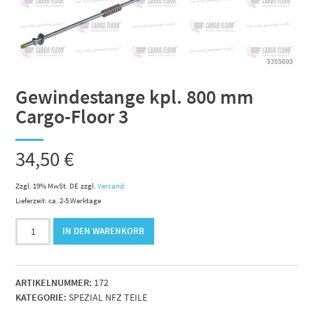
Gewindestange kpl. 800 mm
Cargo-Floor 3
34,50
€
Zzgl. 19% MwSt. DE
zzgl.
Versand
Lieferzeit: ca. 2-5 Werktage
Gewindestange
IN DEN WARENKORB
kpl.
800
mm
ARTIKELNUMMER:
172
Cargo-
KATEGORIE:
SPEZIAL NFZ TEILE
Floor
3