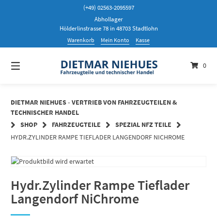
Springen
(+49) 02563-2095597
Sie
Abhollager
zum
Hölderlinstrasse 78 in 48703 Stadtlohn
Inhalt
Warenkorb
Mein Konto
Kasse
0
DIETMAR NIEHUES - VERTRIEB VON FAHRZEUGTEILEN &
TECHNISCHER HANDEL
SHOP
FAHRZEUGTEILE
SPEZIAL NFZ TEILE
HYDR.ZYLINDER RAMPE TIEFLADER LANGENDORF NICHROME
Hydr.Zylinder Rampe Tieflader
Langendorf NiChrome