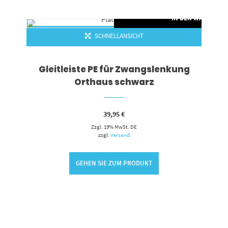
RENKORB
IN DEN WARENKO
SCHNELLANSICHT
Gleitleiste PE für Zwangslenkung
Orthaus schwarz
39,95
€
Zzgl. 19% MwSt. DE
zzgl.
Versand
GEHEN SIE ZUM PRODUKT