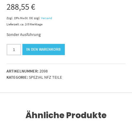
288,55
€
Zzgl. 19% MwSt. DE
zzgl.
Versand
Lieferzeit: ca. 2-5 Werktage
Sonder Ausführung
Hydr.Zylinder
IN DEN WARENKORB
Rampe
Tieflader
Langendorf
ARTIKELNUMMER:
2098
NiChrome
KATEGORIE:
SPEZIAL NFZ TEILE
Menge
Ähnliche Produkte