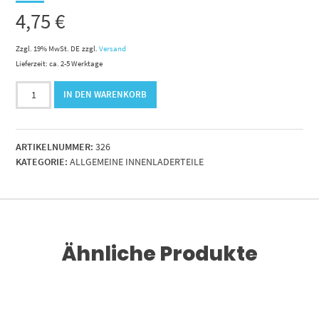
4,75
€
Zzgl. 19% MwSt. DE
zzgl.
Versand
Lieferzeit: ca. 2-5 Werktage
Gleitbuchse
IN DEN WARENKORB
für
Hubschwinge
35x39x50
ARTIKELNUMMER:
326
Art.Nr:2144
KATEGORIE:
ALLGEMEINE INNENLADERTEILE
Menge
Ähnliche Produkte