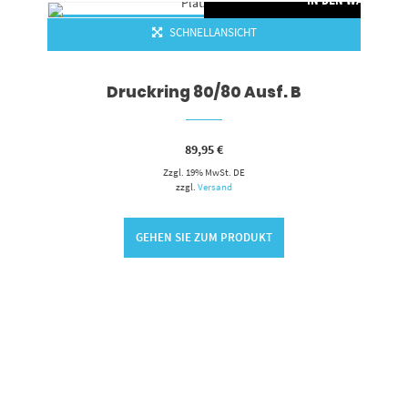
RENKORB
IN DEN WARENKO
SCHNELLANSICHT
Druckring 80/80 Ausf. B
89,95
€
Zzgl. 19% MwSt. DE
zzgl.
Versand
GEHEN SIE ZUM PRODUKT