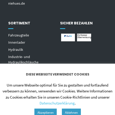
niehues.de
SORTIMENT
SICHER BEZAHLEN
Fahrzeugteile
Innenlader
Hydraulik
Industrie- und
Hydraulikschläuche
T
echnischer Handel
DIESE WEBSEITE VERWENDET COOKIES
Zentralschmierungen
Hochdruckwaschgeräte und
Um unsere Webseite optimal für Sie zu gestalten und fortlaufend
Zubehör
verbessern zu können, verwenden wir Cookies. Weitere Informationen
zu Cookies erhalten Sie in unseren Cookie-Richtlinien und unserer
Datenschutzerklärung
.
Akzeptieren
Ablehnen