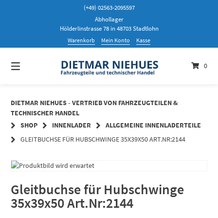
Springen
(+49) 02563-2095597
Sie
Abhollager
zum
Hölderlinstrasse 78 in 48703 Stadtlohn
Inhalt
Warenkorb
Mein Konto
Kasse
0
DIETMAR NIEHUES - VERTRIEB VON FAHRZEUGTEILEN &
TECHNISCHER HANDEL
SHOP
INNENLADER
ALLGEMEINE INNENLADERTEILE
GLEITBUCHSE FÜR HUBSCHWINGE 35X39X50 ART.NR:2144
Gleitbuchse für Hubschwinge
35x39x50 Art.Nr:2144