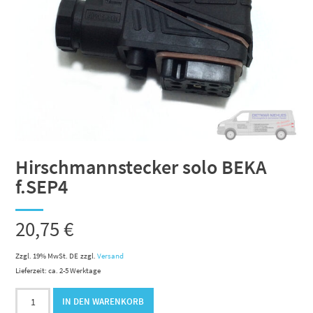
Hirschmannstecker solo BEKA
f.SEP4
20,75
€
Zzgl. 19% MwSt. DE
zzgl.
Versand
Lieferzeit: ca. 2-5 Werktage
Hirschmannstecker
IN DEN WARENKORB
solo