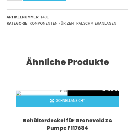
BEKA
f.SEP4
ARTIKELNUMMER:
1401
Menge
KATEGORIE:
KOMPONENTEN FÜR ZENTRALSCHMIERANLAGEN
Ähnliche Produkte
RENKORB
IN DEN WARENKO
SCHNELLANSICHT
Behälterdeckel für Groneveld ZA
Pumpe F117684