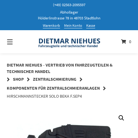
Springen
(+49) 02563-2095597
Sie
Abhollager
zum
Hölderlinstrasse 78 in 48703 Stadtlohn
Inhalt
Warenkorb
Mein Konto
Kasse
0
DIETMAR NIEHUES - VERTRIEB VON FAHRZEUGTEILEN &
TECHNISCHER HANDEL
SHOP
ZENTRALSCHMIERUNG
KOMPONENTEN FÜR ZENTRALSCHMIERANLAGEN
HIRSCHMANNSTECKER SOLO BEKA F.SEP4