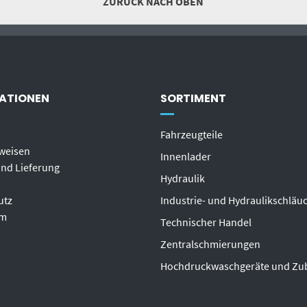
ZURÜCK NACH OBEN
ATIONEN
SORTIMENT
Fahrzeugteile
weisen
Innenlader
nd Lieferung
Hydraulik
utz
Industrie- und Hydraulikschläu
um
T
echnischer Handel
Zentralschmierungen
Hochdruckwaschgeräte und Zu