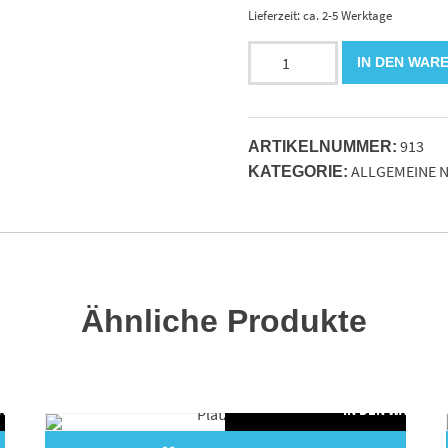
Lieferzeit: ca. 2-5 Werktage
Kabelbinder
IN DEN WAR
200mm
lg
x3.6mm
913
schwarz
ARTIKELNUMMER:
ALLGEMEINE N
Menge
KATEGORIE:
Ähnliche Produkte
WARENKORB
IN DEN WARENK