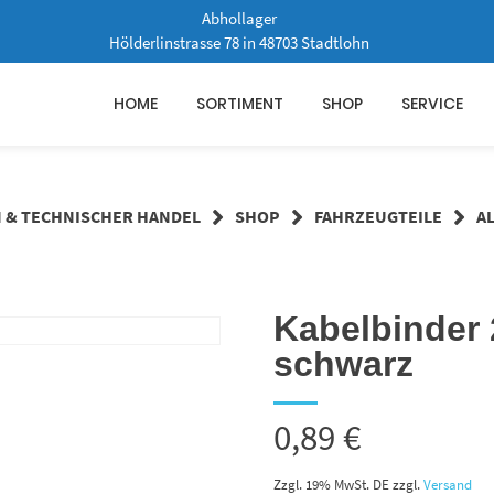
Abhollager
Hölderlinstrasse 78 in 48703 Stadtlohn
HOME
SORTIMENT
SHOP
SERVICE
N & TECHNISCHER HANDEL
SHOP
FAHRZEUGTEILE
A
Kabelbinder
schwarz
0,89
€
Zzgl. 19% MwSt. DE
zzgl.
Versand