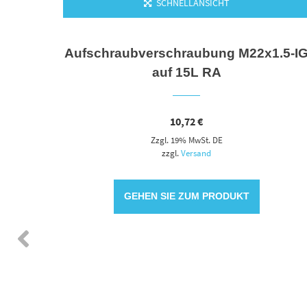
SCHNELLANSICHT
Aufschraubverschraubung M22x1.5-I
auf 15L RA
10,72
€
Zzgl. 19% MwSt. DE
zzgl.
Versand
GEHEN SIE ZUM PRODUKT
N DEN WARENKORB
tahl-