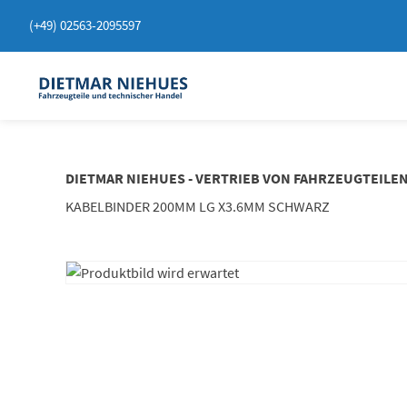
Springen
(+49) 02563-2095597
Sie
zum
Inhalt
DIETMAR NIEHUES - VERTRIEB VON FAHRZEUGTEILE
KABELBINDER 200MM LG X3.6MM SCHWARZ