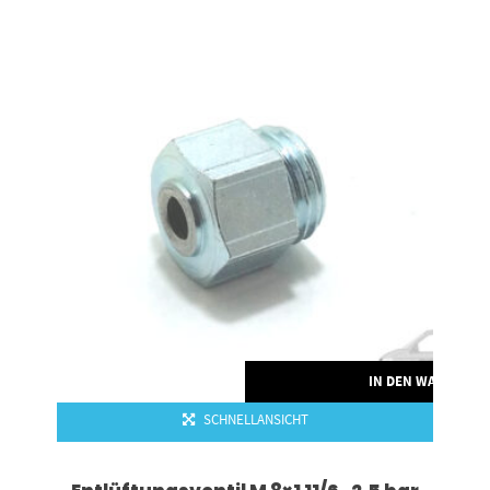
RENKORB
IN DEN WARENKO
SCHNELLANSICHT