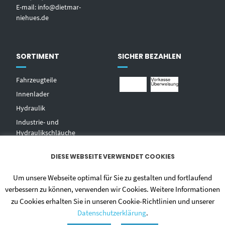
E-mail:
info@dietmar-
niehues.de
SORTIMENT
SICHER BEZAHLEN
Fahrzeugteile
Innenlader
Hydraulik
Industrie- und
Hydraulikschläuche
T
echnischer Handel
DIESE WEBSEITE VERWENDET COOKIES
Zentralschmierungen
Hochdruckwaschgeräte und
Um unsere Webseite optimal für Sie zu gestalten und fortlaufend
Zubehör
verbessern zu können, verwenden wir Cookies. Weitere Informationen
zu Cookies erhalten Sie in unseren Cookie-Richtlinien und unserer
Datenschutzerklärung
.