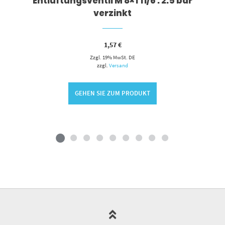
Entlüftungsventil M 8×1 11/6 . 2.5 bar
verzinkt
1,57
€
Zzgl. 19% MwSt. DE
zzgl.
Versand
GEHEN SIE ZUM PRODUKT