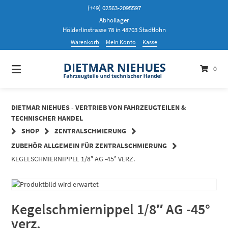
Springen
(+49) 02563-2095597
Sie
Abhollager
zum
Hölderlinstrasse 78 in 48703 Stadtlohn
Inhalt
Warenkorb
Mein Konto
Kasse
0
DIETMAR NIEHUES - VERTRIEB VON FAHRZEUGTEILEN &
TECHNISCHER HANDEL
SHOP
ZENTRALSCHMIERUNG
ZUBEHÖR ALLGEMEIN FÜR ZENTRALSCHMIERUNG
KEGELSCHMIERNIPPEL 1/8″ AG -45° VERZ.
Kegelschmiernippel 1/8″ AG -45°
verz.