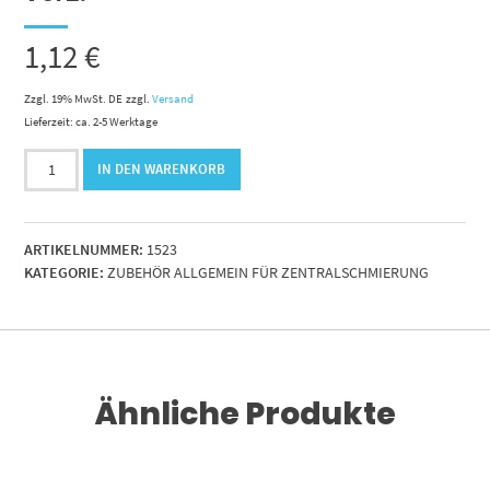
1,12
€
Zzgl. 19% MwSt. DE
zzgl.
Versand
Lieferzeit: ca. 2-5 Werktage
Kegelschmiernippel
IN DEN WARENKORB
1/8"
AG
-45°
ARTIKELNUMMER:
1523
verz.
KATEGORIE:
ZUBEHÖR ALLGEMEIN FÜR ZENTRALSCHMIERUNG
Menge
Ähnliche Produkte