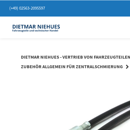
Springen
(+49) 02563-2095597
Sie
zum
Inhalt
DIETMAR NIEHUES - VERTRIEB VON FAHRZEUGTEILE
ZUBEHÖR ALLGEMEIN FÜR ZENTRALSCHMIERUNG