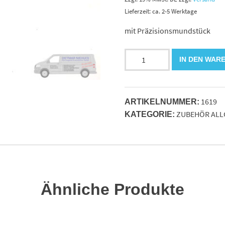
Lieferzeit: ca. 2-5 Werktage
mit Präzisionsmundstück
Fettpressschlauch
IN DEN WAR
für
Handpresse
M10x1
1619
mit
ARTIKELNUMMER:
ZUBEHÖR ALL
Mundst
KATEGORIE:
Menge
Ähnliche Produkte