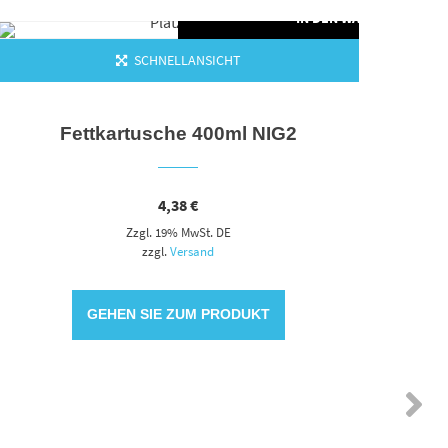
IN DEN WARENKORB
SCHNELLANSICHT
Fettkartusche 400ml NIG2
Akku
4,38
€
Zzgl. 19% MwSt. DE
zzgl.
Versand
GEHEN SIE ZUM PRODUKT
ORB