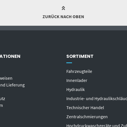
ZURÜCK NACH OBEN
ATIONEN
SORTIMENT
Fahrzeugteile
weisen
Innenlader
nd Lieferung
Hydraulik
utz
Industrie- und Hydraulikschläu
um
T
echnischer Handel
Zentralschmierungen
Hochdruckwaschgeräte und Zu