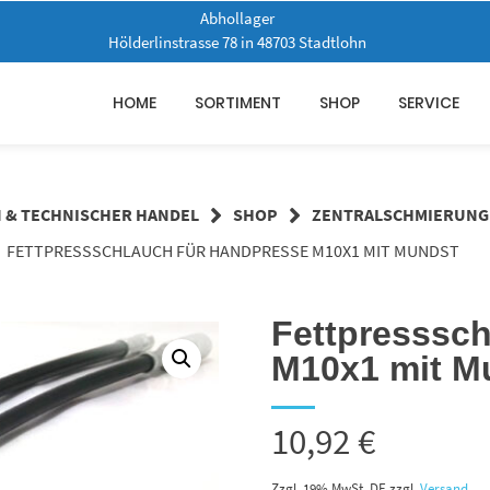
Abhollager
Hölderlinstrasse 78 in 48703 Stadtlohn
HOME
SORTIMENT
SHOP
SERVICE
N & TECHNISCHER HANDEL
SHOP
ZENTRALSCHMIERUNG
FETTPRESSSCHLAUCH FÜR HANDPRESSE M10X1 MIT MUNDST
Fettpresssch
M10x1 mit M
10,92
€
Zzgl. 19% MwSt. DE
zzgl.
Versand