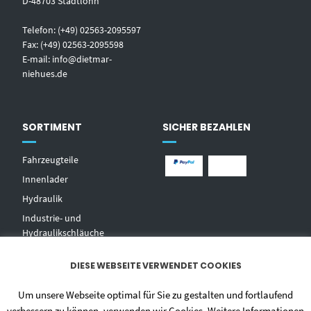
D-48703 Stadtlohn
Telefon: (+49) 02563-2095597
Fax: (+49) 02563-2095598
E-mail:
info@dietmar-
niehues.de
SORTIMENT
SICHER BEZAHLEN
Fahrzeugteile
Innenlader
Hydraulik
Industrie- und
Hydraulikschläuche
T
echnischer Handel
DIESE WEBSEITE VERWENDET COOKIES
Zentralschmierungen
Hochdruckwaschgeräte und
Um unsere Webseite optimal für Sie zu gestalten und fortlaufend
Zubehör
verbessern zu können, verwenden wir Cookies. Weitere Informationen