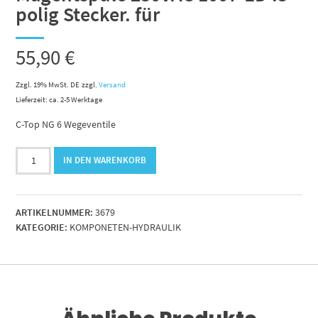
polig Stecker. für
55,90
€
Zzgl. 19% MwSt. DE
zzgl.
Versand
Lieferzeit: ca. 2-5 Werktage
C-Top NG 6 Wegeventile
Magentspule
IN DEN WARENKORB
230VAC
1007-
ED
ARTIKELNUMMER:
3679
.3
KATEGORIE:
KOMPONETEN-HYDRAULIK
polig
Stecker.
für
Menge