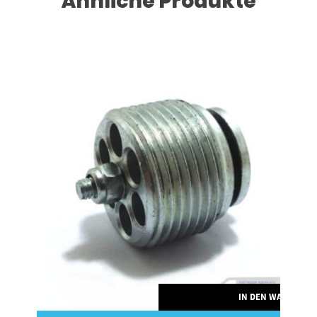
Ähnliche Produkte
RENKORB
IN DEN WARENKO