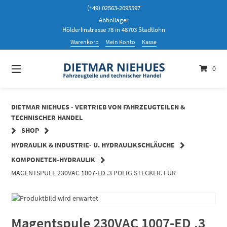
Springen
(+49) 02563-2095597
Sie
Abhollager
zum
Hölderlinstrasse 78 in 48703 Stadtlohn
Inhalt
Warenkorb
Mein Konto
Kasse
0
DIETMAR NIEHUES - VERTRIEB VON FAHRZEUGTEILEN &
TECHNISCHER HANDEL
SHOP
HYDRAULIK & INDUSTRIE- U. HYDRAULIKSCHLÄUCHE
KOMPONETEN-HYDRAULIK
MAGENTSPULE 230VAC 1007-ED .3 POLIG STECKER. FÜR
Magentspule 230VAC 1007-ED .3