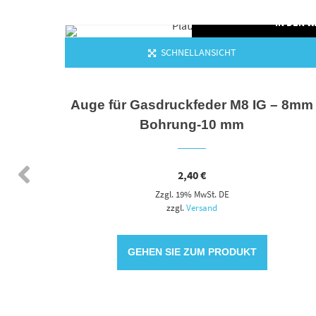
N DEN WARENKORB
IN DEN 
SCHNELLANSICHT
e 8 m.
Auge für Gasdruckfeder M8 IG – 8mm
Bohrung-10 mm
2,40
€
Zzgl. 19% MwSt. DE
zzgl.
Versand
GEHEN SIE ZUM PRODUKT