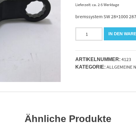
Lieferzeit: ca. 2-5 Werktage
bremssystem SW 28×1000 28
Montagwerkzeug
IN DEN WAR
für
Federspeicherzylinder
Scheiben
4123
Menge
ARTIKELNUMMER:
ALLGEMEINE N
KATEGORIE:
Ähnliche Produkte