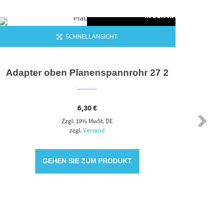
ORB
IN DEN WARENKORB
SCHNELLANSICHT
Adapter oben Planenspannrohr 27 2
Ach
6,30
€
Zzgl. 19% MwSt. DE
zzgl.
Versand
GEHEN SIE ZUM PRODUKT