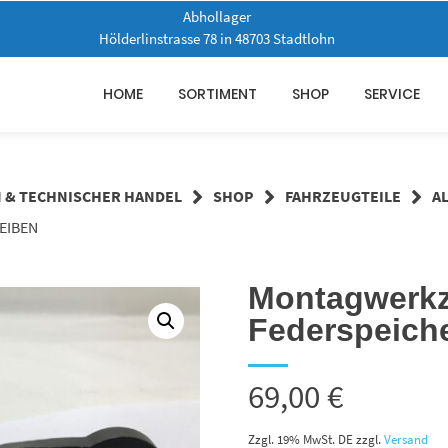
Abhollager
Hölderlinstrasse 78 in 48703 Stadtlohn
HOME
SORTIMENT
SHOP
SERVICE
N & TECHNISCHER HANDEL
SHOP
FAHRZEUGTEILE
A
EIBEN
Montagwerkz
Federspeiche
69,00
€
Zzgl. 19% MwSt. DE
zzgl.
Versand