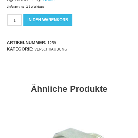
Lieferzeit: ca. 2-5 Werktage
MS
IN DEN WARENKORB
12
S
Überwurfmutter
1259
vz
ARTIKELNUMMER:
VERSCHRAUBUNG
Menge
KATEGORIE:
Ähnliche Produkte
RENKORB