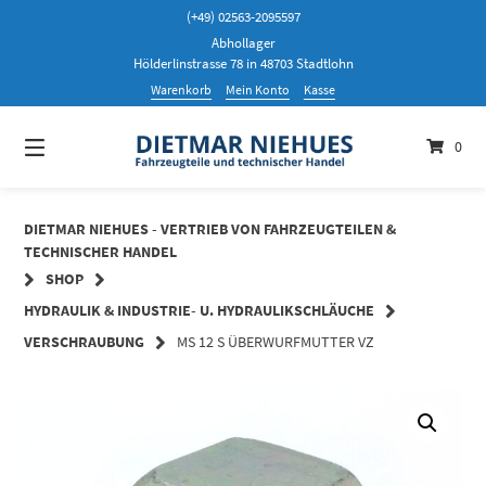
Springen
(+49) 02563-2095597
Sie
Abhollager
zum
Hölderlinstrasse 78 in 48703 Stadtlohn
Inhalt
Warenkorb
Mein Konto
Kasse
0
DIETMAR NIEHUES - VERTRIEB VON FAHRZEUGTEILEN &
TECHNISCHER HANDEL
SHOP
HYDRAULIK & INDUSTRIE- U. HYDRAULIKSCHLÄUCHE
VERSCHRAUBUNG
MS 12 S ÜBERWURFMUTTER VZ